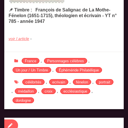
📌 Timbre : François de Salignac de La Mothe-
Fénelon (1651-1715), théologien et écrivain - YT n°
785 - année 1947
voir l article
,
,
France
Personnages célèbres
,
Un jour / Un Timbre
Éphéméride Philatélique
,
,
,
célébrités
ecrivain
fénelon
portrait
,
,
,
,
médaillon
croix
ecclésiastique
dordogne