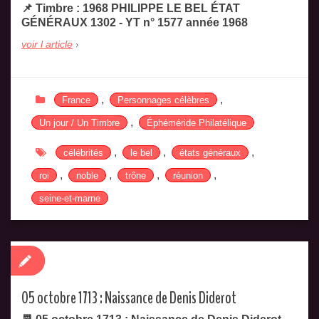
📌 Timbre : 1968 PHILIPPE LE BEL ÉTAT
GÉNÉRAUX 1302 - YT n° 1577 année 1968
voir l article
,
,
France
Personnages célèbres
,
Un jour / Un Timbre
Éphéméride Philatélique
,
,
,
célébrités
le bel
états généraux
,
,
,
,
roi
noble
trône
réunion
seine-et-marne
05 octobre 1713 : Naissance de Denis Diderot