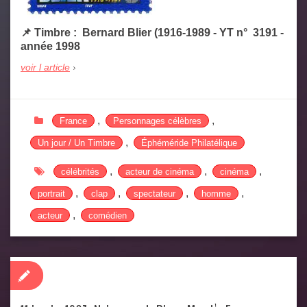
📌 Timbre : Bernard Blier (1916-1989 - YT n° 3191 -
année 1998
voir l article
,
,
France
Personnages célèbres
,
Un jour / Un Timbre
Éphéméride Philatélique
,
,
,
célébrités
acteur de cinéma
cinéma
,
,
,
,
portrait
clap
spectateur
homme
,
acteur
comédien