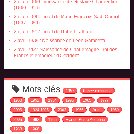
25 juin 1860 : naissance de Gustave Charpentier
(1860-1956)
25 juin 1894 : mort de Marie François Sadi Carnot
(1837-1894)
25 juin 1912 : mort de Hubert Latham
2 avril 1838 : Naissance de Léon Gambetta
2 avril 742 : Naissance de Charlemagne - roi des
Francs et empereur d'Occident
Mots clés
1957
france classique
1958
1952
1954
1995
1985
1977
2003
1924-1925
2002
1966
Auch
1960
2005
1982
1965
France Poste Aérienne
1963
1968