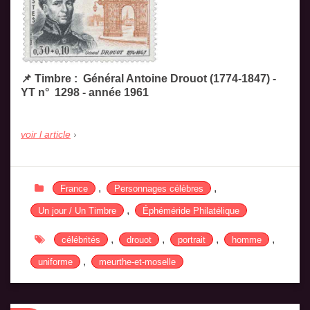
📌 Timbre : Général Antoine Drouot (1774-1847) -
YT n° 1298 - année 1961
voir l article
,
,
France
Personnages célèbres
,
Un jour / Un Timbre
Éphéméride Philatélique
,
,
,
,
célébrités
drouot
portrait
homme
,
uniforme
meurthe-et-moselle