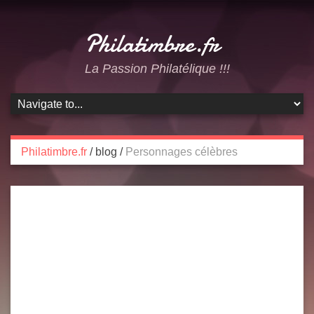
Philatimbre.fr
La Passion Philatélique !!!
Philatimbre.fr
/
blog
/
Personnages célèbres