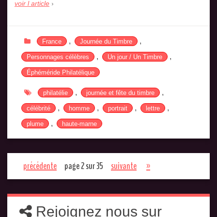
voir l article
,
,
France
Journée du Timbre
,
,
Personnages célèbres
Un jour / Un Timbre
Éphéméride Philatélique
,
,
philatélie
journée et fête du timbre
,
,
,
,
célébrité
homme
portrait
lettre
,
plume
haute-marne
précédente
page 2 sur 35
suivante
»
Rejoignez nous sur