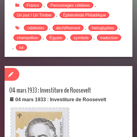
,
,
France
Personnages célèbres
,
Un jour / Un Timbre
Éphéméride Philatélique
,
,
,
célébrités
déchiffrement
hiéroglyphes
,
,
,
champollion
Égypte
symbole
traduction
,
lot
04 mars 1933 : Investiture de Roosevelt
📆 04 mars 1933 : Investiture de Roosevelt