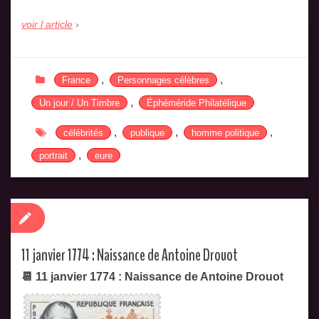
voir l article
,
,
France
Personnages célèbres
,
Un jour / Un Timbre
Éphéméride Philatélique
,
,
,
célébrités
publique
homme politique
,
portrait
eure
11 janvier 1774 : Naissance de Antoine Drouot
📆 11 janvier 1774 : Naissance de Antoine Drouot