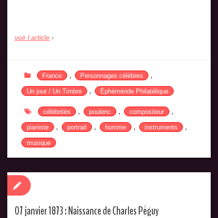
voir l article
,
,
France
Personnages célèbres
,
Un jour / Un Timbre
Éphéméride Philatélique
,
,
,
célébrités
poulenc
compositeur
,
,
,
,
pianiste
portrait
homme
instruments
musique
07 janvier 1873 : Naissance de Charles Péguy