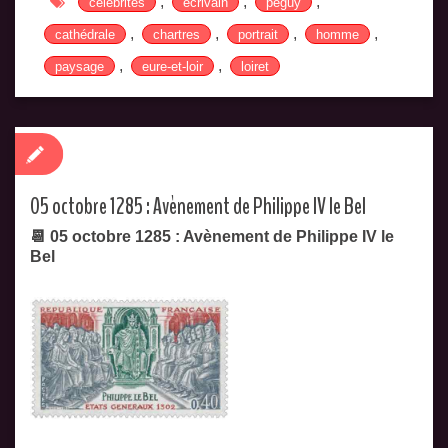
,
,
,
célébrités
ecrivain
péguy
,
,
,
,
cathédrale
chartres
portrait
homme
,
,
paysage
eure-et-loir
loiret
05 octobre 1285 : Avènement de Philippe IV le Bel
📆 05 octobre 1285 : Avènement de Philippe IV le
Bel