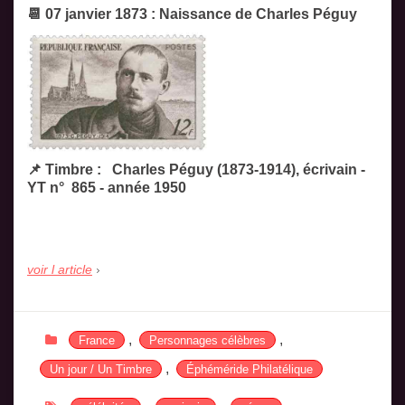
📆 07 janvier 1873 : Naissance de Charles Péguy
📌 Timbre : Charles Péguy (1873-1914), écrivain -
YT n° 865 - année 1950
voir l article
,
,
France
Personnages célèbres
,
Un jour / Un Timbre
Éphéméride Philatélique