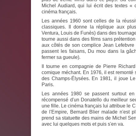
Michel Audiard, qui lui écrit des textes «
cinéma français.
Les années 1960 sont celles de la réussi
classiques. Il donne la réplique aux pl
Ventura, Louis de Funès) dans des tournages
tourne aussi dans des films sans prétention
aux côtés de son complice Jean Lefebvre 
passent les faisans
,
Du mou dans la gâch
fermer sa gueule
).
Il tourne en compagnie de Pierre Richard
comique méchant. En 1976, il est remonté 
des Champs-Élysées. En 1981, il joue
Le
Paris.
Les années 1980 se passent surtout en I
récompensé d'un Donatello du meilleur sec
une fille
. Le cinéma français lui attribue le 
de l'Empire, Bernard Blier malade n'est pl
prend sa statuette des mains de Michel Serr
avec lui quelques mots et puis s'en va.