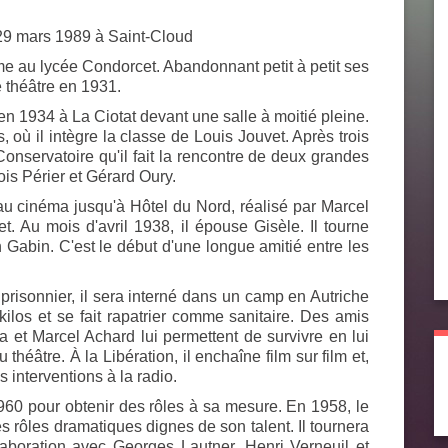
29 mars 1989 à Saint-Cloud
 au lycée Condorcet. Abandonnant petit à petit ses
 théâtre en 1931.
 en 1934 à La Ciotat devant une salle à moitié pleine.
s, où il intègre la classe de Louis Jouvet. Après trois
Conservatoire qu'il fait la rencontre de deux grandes
ois Périer et Gérard Oury.
s au cinéma jusqu'à
Hôtel du Nord
, réalisé par Marcel
t. Au mois d'avril 1938, il épouse Gisèle. Il tourne
 Gabin. C'est le début d'une longue amitié entre les
t prisonnier, il sera interné dans un camp en Autriche
 kilos et se fait rapatrier comme sanitaire. Des amis
et Marcel Achard lui permettent de survivre en lui
 théâtre. À la Libération, il enchaîne film sur film et,
es interventions à la radio.
1960 pour obtenir des rôles à sa mesure. En 1958, le
des rôles dramatiques dignes de son talent. Il tournera
laboration avec Georges Lautner, Henri Verneuil et