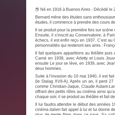
📕 Né en 1916 à Buenos Aires - Décédé le 
Bernard mène des études sans enthousiasme
études, il commence à prendre des cours de
Il se produit pour la première fois sur scène
Ensuite, il s'inscrit au Conservatoire, à Pari
échecs, il est enfin reçu en 1937. C'est au 
personnalités qui resteront ses amis : Franç
Il fait quelques apparitions au théâtre pui
Carné en 1938, avec Arletty et Louis Jouve
ensuite
Le jour se lève
, en 1939, avec Jean
deux hommes.
Suite à l'invasion du 10 mai 1940, il est fai
(le Stalag XVII-A). Après un an, il perd 27
comme Christian-Jaque, Claude Autant-Lara 
offrant des petits rôles au cinéma ainsi qu'au
chaque soir, il se produit au théâtre et fait d
Il lui faudra attendre le début des années 
cinéma italien fait appel à lui et lui donne 
plus de trente films dans ce pays. Sa col