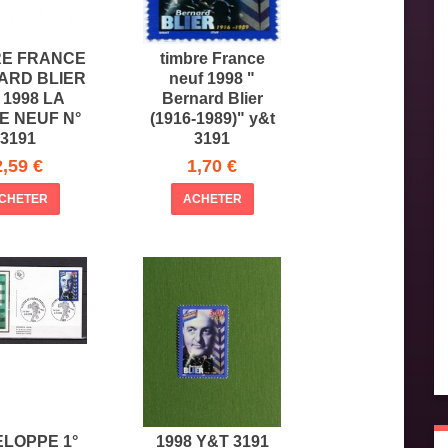
RE FRANCE
timbre France
ARD BLIER
neuf 1998 "
n 1998 LA
Bernard Blier
E NEUF N°
(1916-1989)" y&t
3191
3191
2,59 €
1,70 €
CHETER
ACHETER
LOPPE 1°
1998 Y&T 3191