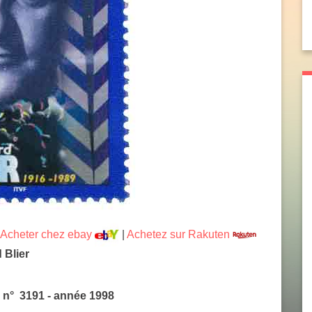
Acheter chez ebay
|
Achetez sur Rakuten
 Blier
T n° 3191 - année 1998