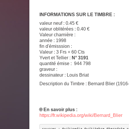
INFORMATIONS SUR LE TIMBRE :
valeur neuf : 0.45 €
valeur oblitérées : 0.40 €
Valeur charnière :
année : 1998
fin d'émisssion :
Valeur : 3 Frs + 60 Cts
Yvert et Tellier :
N° 3191
quantité émise :
944 798
graveur :
dessinateur :
Louis Briat
Description du Timbre
: Bernard Blier (1916
🌐
En savoir plus :
https://fr.wikipedia.org/wiki/Bernard_Blier
sources : ©wikipedia ©wikitmbre ©herodote.n