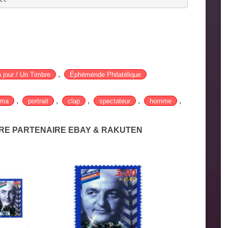
,
 jour / Un Timbre
Éphéméride Philatélique
,
,
,
,
,
éma
portrait
clap
spectateur
homme
TRE PARTENAIRE EBAY & RAKUTEN