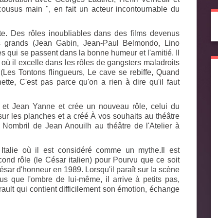
 cousus main ", en fait un acteur incontournable du
te. Des rôles inoubliables dans des films devenus
us grands (Jean Gabin, Jean-Paul Belmondo, Lino
 qui se passent dans la bonne humeur et l'amitié. Il
 où il excelle dans les rôles de gangsters maladroits
(
Les Tontons flingueurs
,
Le cave se rebiffe
,
Quand
ette
,
C'est pas parce qu'on a rien à dire qu'il faut
 et Jean Yanne et crée un nouveau rôle, celui du
sur les planches et a créé
À vos souhaits
au théâtre
 Nombril
de Jean Anouilh au théâtre de l'Atelier à
talie où il est considéré comme un mythe.Il est
ond rôle (le César italien) pour
Pourvu que ce soit
César d'honneur en 1989. Lorsqu'il paraît sur la scène
us que l'ombre de lui-même, il arrive à petits pas,
ault qui contient difficilement son émotion, échange