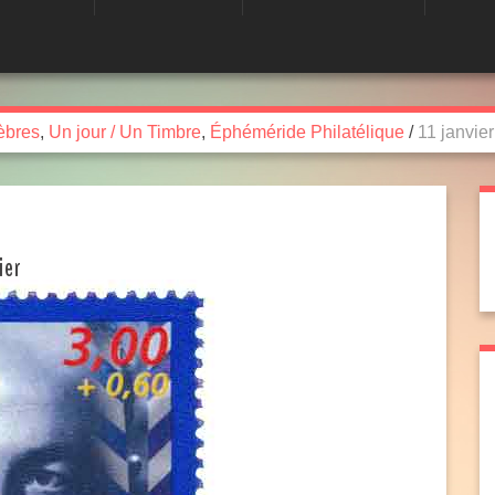
èbres
,
Un jour / Un Timbre
,
Éphéméride Philatélique
/
11 janvie
ier