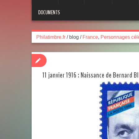
DOCUMENTS
Philatimbre.fr
/
blog
/
France
,
Personnages cél
11 janvier 1916 : Naissance de Bernard Bl