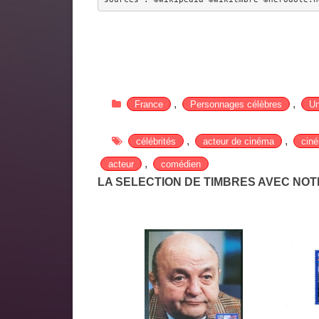
,
,
France
Personnages célèbres
Un
,
,
célébrités
acteur de cinéma
cin
,
acteur
comédien
LA SELECTION DE TIMBRES AVEC NO