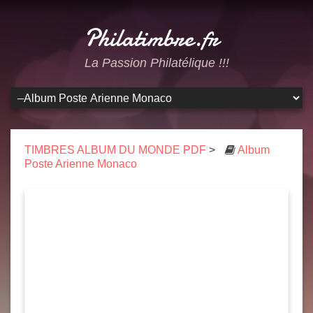
Philatimbre.fr
La Passion Philatélique !!!
TIMBRES ALBUM DU MONDE PDF
>
Album
Poste Arienne Monaco