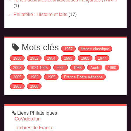
(1)
Philatélie : Histoire et faits
(17)
Mots clés
1957
france classique
1958
1952
1954
1995
1985
1977
2003
1924-1925
2002
1966
Auch
1960
2005
1982
1965
France Poste Aérienne
1963
1968
Liens Philatéliques
GoVidéo.fun
Timbres de France