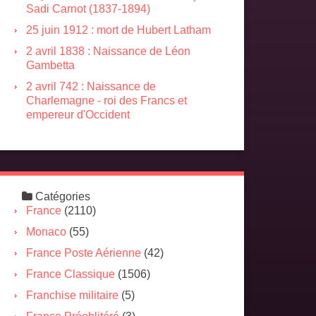
Sadi Carnot (1837-1894)
25 juin 1912 : mort de Hubert Latham
2 avril 1838 : Naissance de Léon
Gambetta
2 avril 742 : Naissance de
Charlemagne - roi des Francs et
empereur d'Occident
Catégories
France
(2110)
Monaco
(55)
France Poste Aérienne
(42)
France Classique
(1506)
Franchise militaire
(5)