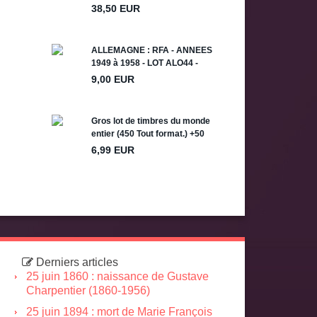
Derniers articles
25 juin 1860 : naissance de Gustave
Charpentier (1860-1956)
25 juin 1894 : mort de Marie François