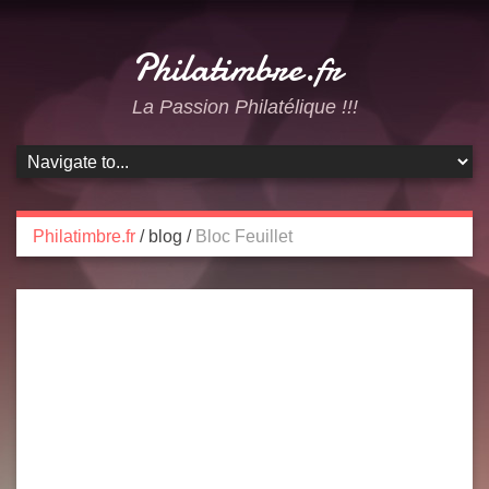
Philatimbre.fr
La Passion Philatélique !!!
Philatimbre.fr
/
blog
/
Bloc Feuillet