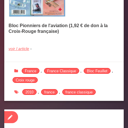
Bloc Pionniers de l'aviation (1,92 € de don à la
Croix-Rouge française)
voir l article
,
,
,
France
France Classique
Bloc Feuillet
Croix rouge
,
,
2010
france
france classique