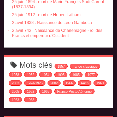
25 juin 1894 : mort de Marie François Sadi Carnot
(1837-1894)
25 juin 1912 : mort de Hubert Latham
2 avril 1838 : Naissance de Léon Gambetta
2 avril 742 : Naissance de Charlemagne - roi des
Francs et empereur d'Occident
Mots clés
1957
france classique
1958
1952
1954
1995
1985
1977
2003
1924-1925
2002
1966
Auch
1960
2005
1982
1965
France Poste Aérienne
1963
1968