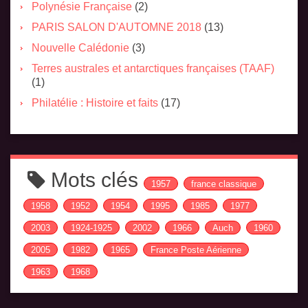
Polynésie Française
(2)
PARIS SALON D'AUTOMNE 2018
(13)
Nouvelle Calédonie
(3)
Terres australes et antarctiques françaises (TAAF)
(1)
Philatélie : Histoire et faits
(17)
Mots clés
1957
france classique
1958
1952
1954
1995
1985
1977
2003
1924-1925
2002
1966
Auch
1960
2005
1982
1965
France Poste Aérienne
1963
1968