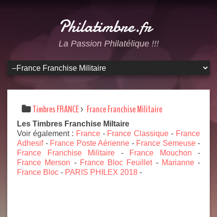
Philatimbre.fr
La Passion Philatélique !!!
Timbres FRANCE
>
France Franchise Militaire
Les Timbres Franchise Miltaire
Voir également :
France
-
France Classique
-
France
Adhesif
-
France Poste Aérienne
-
France Semeuse
-
France Franchise Militaire
-
France Mouchon
-
France Merson
-
France Bloc Feuillet
-
Marianne
-
France Bloc
-
PARIS PHILEX 2018
-