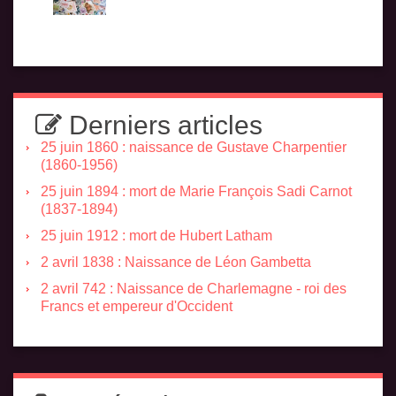
Derniers articles
25 juin 1860 : naissance de Gustave Charpentier
(1860-1956)
25 juin 1894 : mort de Marie François Sadi Carnot
(1837-1894)
25 juin 1912 : mort de Hubert Latham
2 avril 1838 : Naissance de Léon Gambetta
2 avril 742 : Naissance de Charlemagne - roi des
Francs et empereur d'Occident