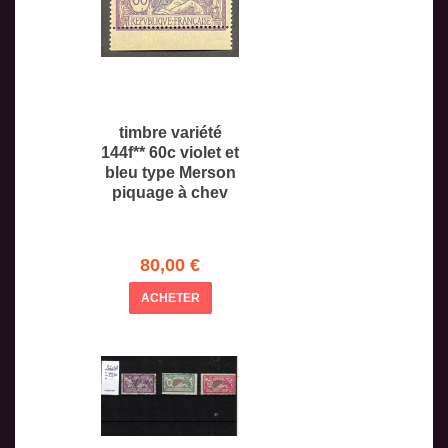
timbre variété
144f** 60c violet et
bleu type Merson
piquage à chev
80,00 €
ACHETER