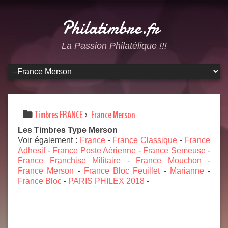
Philatimbre.fr
La Passion Philatélique !!!
Timbres FRANCE
>
France Merson
Les Timbres Type Merson
Voir également :
France
-
France Classique
-
France
Adhesif
-
France Poste Aérienne
-
France Semeuse
-
France Franchise Militaire
-
France Mouchon
-
France Merson
-
France Bloc Feuillet
-
Marianne
-
France Bloc
-
PARIS PHILEX 2018
-