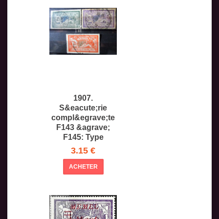
1907.
S&eacute;rie
compl&egrave;te
F143 &agrave;
F145: Type
Merson.
3.15 €
ACHETER