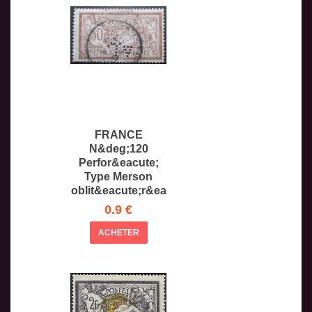
FRANCE
N&deg;120
Perfor&eacute;
Type Merson
oblit&eacute;r&ea
cute;
0.9 €
ACHETER