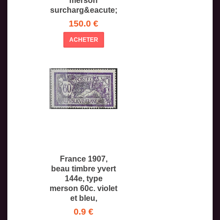
merson
surcharg&eacute;
a
150.0 €
ACHETER
France 1907,
beau timbre yvert
144e, type
merson 60c. violet
et bleu,
0.9 €