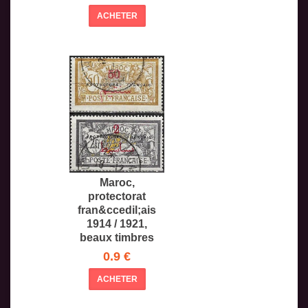
ACHETER
Maroc,
protectorat
fran&ccedil;ais
1914 / 1921,
beaux timbres
oblit&ea
0.9 €
ACHETER