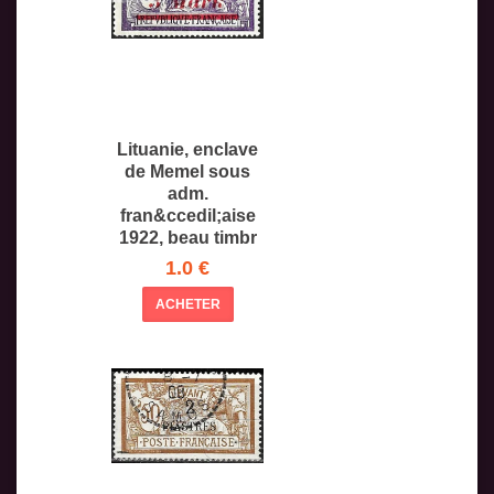
Lituanie, enclave
de Memel sous
adm.
fran&ccedil;aise
1922, beau timbr
1.0 €
ACHETER