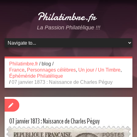
Philatimbre.fr
La Passion Philatélique !!!
Philatimbre.fr
/
blog
/
France
,
Personnages célèbres
,
Un jour / Un Timbre
,
Éphéméride Philatélique
/
07 janvier 1873 : Naissance de Charles Péguy
07 janvier 1873 : Naissance de Charles Péguy