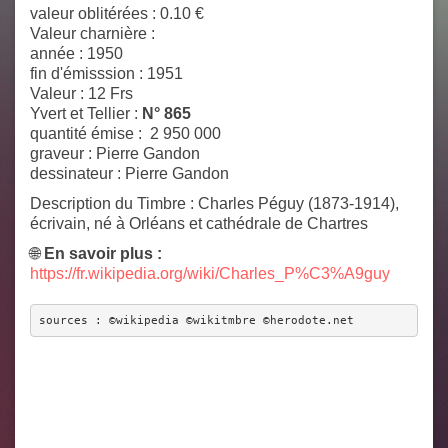
valeur oblitérées : 0.10 €
Valeur charnière :
année : 1950
fin d'émisssion : 1951
Valeur :
12 F
rs
Yvert et Tellier :
N° 865
quantité émise :
2 950 000
graveur :
Pierre Gandon
dessinateur :
Pierre Gandon
Description du Timbre
: Charles Péguy (1873-1914),
écrivain, né à Orléans et cathédrale de Chartres
🌐
En savoir plus :
https://fr.wikipedia.org/wiki/Charles_P%C3%A9guy
sources : ©wikipedia ©wikitmbre ©herodote.net