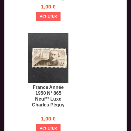
Yt.86
1,00 €
ACHETER
France Année
1950 N° 865
Neuf** Luxe
Charles Péguy
1,00 €
ACHETER