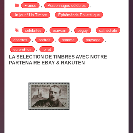
,
,
France
Personnages célèbres
,
Un jour / Un Timbre
Éphéméride Philatélique
,
,
,
,
célébrités
ecrivain
péguy
cathédrale
,
,
,
,
chartres
portrait
homme
paysage
,
eure-et-loir
loiret
LA SELECTION DE TIMBRES AVEC NOTRE
PARTENAIRE EBAY & RAKUTEN