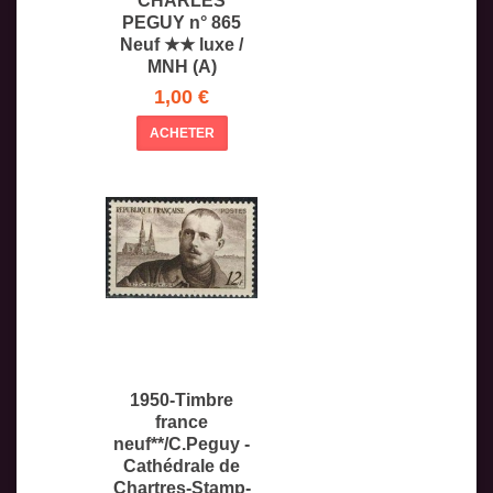
CHARLES
PEGUY n° 865
Neuf ★★ luxe /
MNH (A)
1,00 €
ACHETER
1950-Timbre
france
neuf**/C.Peguy -
Cathédrale de
Chartres-Stamp-