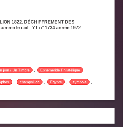
LION 1822. DÉCHIFFREMENT DES
omme le ciel - YT n° 1734 année 1972
,
n jour / Un Timbre
Éphéméride Philatélique
,
,
,
,
lyphes
champollion
Égypte
symbole