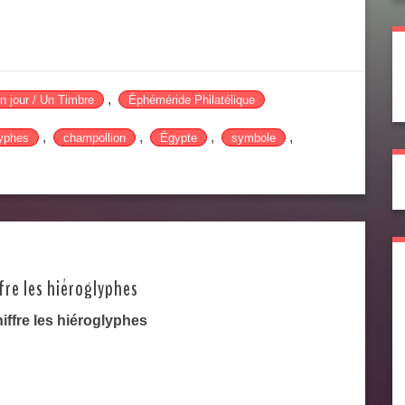
,
n jour / Un Timbre
Éphéméride Philatélique
,
,
,
,
lyphes
champollion
Égypte
symbole
fre les hiéroglyphes
ffre les hiéroglyphes