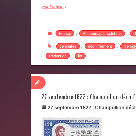
voir l article
,
,
France
Personnages célèbres
U
,
,
célébrités
déchiffrement
hiérog
,
traduction
lot
27 septembre 1822 : Champollion déchif
📆 27 septembre 1822 : Champollion déchi