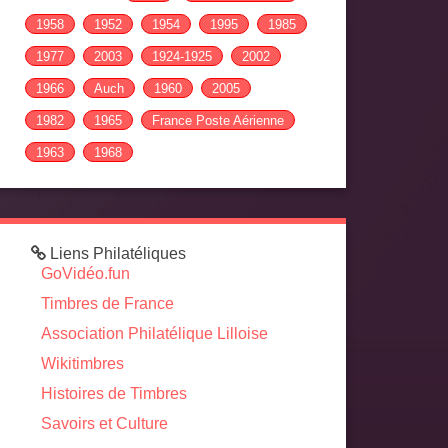
1958
1952
1954
1995
1985
1977
2003
1924-1925
2002
1966
Auch
1960
2005
1982
1965
France Poste Aérienne
1963
1968
Liens Philatéliques
GoVidéo.fun
Timbres de France
Association Philatélique Lilloise
Wikitimbres
Histoires de Timbres
Savoirs et Culture