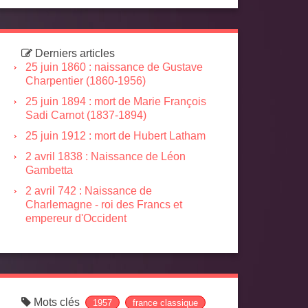
Derniers articles
25 juin 1860 : naissance de Gustave
Charpentier (1860-1956)
25 juin 1894 : mort de Marie François
Sadi Carnot (1837-1894)
25 juin 1912 : mort de Hubert Latham
2 avril 1838 : Naissance de Léon
Gambetta
2 avril 742 : Naissance de
Charlemagne - roi des Francs et
empereur d'Occident
Mots clés
1957
france classique