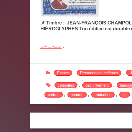
📌 Timbre : JEAN-FRANÇOIS CHAMPOL
HIÉROGLYPHES Ton édifice est durable c
voir l article
,
,
France
Personnages célèbres
U
,
,
célébrités
déchiffrement
hiérog
,
,
,
portrait
homme
traduction
lot