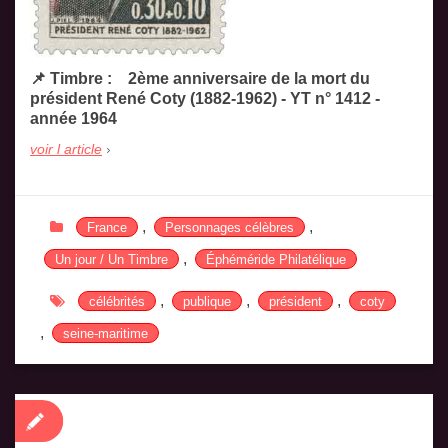
📌 Timbre : 2ème anniversaire de la mort du
président René Coty (1882-1962) - YT n° 1412 -
année 1964
voir l article
,
,
France
Personnages célèbres
,
Un jour / Un Timbre
Éphéméride Philatélique
,
,
,
célébrités
publique
président
coty
,
seine-maritime