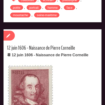
célébrités
ecrivain
philosophe
,
,
,
,
poète
portrait
homme
face
,
moustache
seine-maritime
12 juin 1606 - Naissance de Pierre Corneille
📆 12 juin 1606 - Naissance de Pierre Corneille