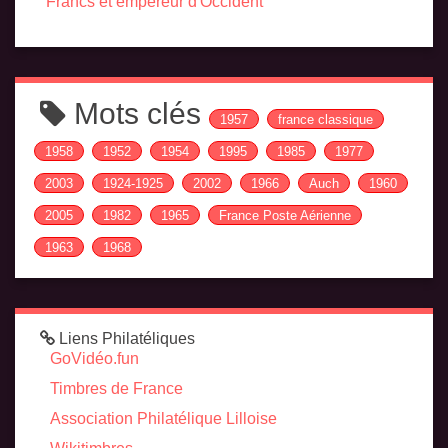
Francs et empereur d'Occident
Mots clés
1957
france classique
1958
1952
1954
1995
1985
1977
2003
1924-1925
2002
1966
Auch
1960
2005
1982
1965
France Poste Aérienne
1963
1968
Liens Philatéliques
GoVidéo.fun
Timbres de France
Association Philatélique Lilloise