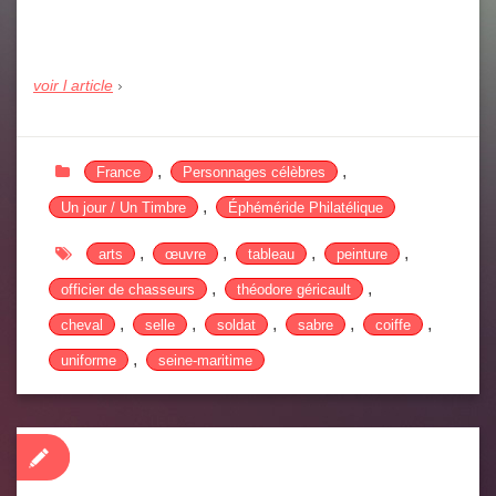
voir l article
,
,
France
Personnages célèbres
,
Un jour / Un Timbre
Éphéméride Philatélique
,
,
,
,
arts
œuvre
tableau
peinture
,
,
officier de chasseurs
théodore géricault
,
,
,
,
,
cheval
selle
soldat
sabre
coiffe
,
uniforme
seine-maritime