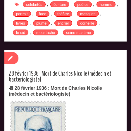
,
,
,
,
célébrités
écriture
poètes
homme
,
,
,
,
portrait
face
théâtre
masques
,
,
,
,
livres
plume
encrier
corneille
,
,
le cid
moustache
seine-maritime
28 février 1936 : Mort de Charles Nicolle (médecin et
bactériologiste)
📆 28 février 1936 : Mort de Charles Nicolle
(médecin et bactériologiste)