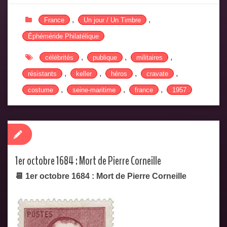
,
,
France
Un jour / Un Timbre
Éphéméride Philatélique
,
,
,
célébrités
publique
militaires
,
,
,
,
résistants
keller
héros
cravate
,
,
,
costume
seine-maritime
france
1957
1er octobre 1684 : Mort de Pierre Corneille
📆 1er octobre 1684 : Mort de Pierre Corneille