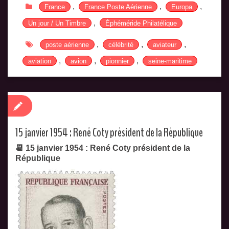
,
,
,
France
France Poste Aérienne
Europa
,
Un jour / Un Timbre
Éphéméride Philatélique
,
,
,
poste aérienne
célébrité
aviateur
,
,
,
aviation
avion
pionnier
seine-maritime
15 janvier 1954 : René Coty président de la République
📆 15 janvier 1954 : René Coty président de la
République