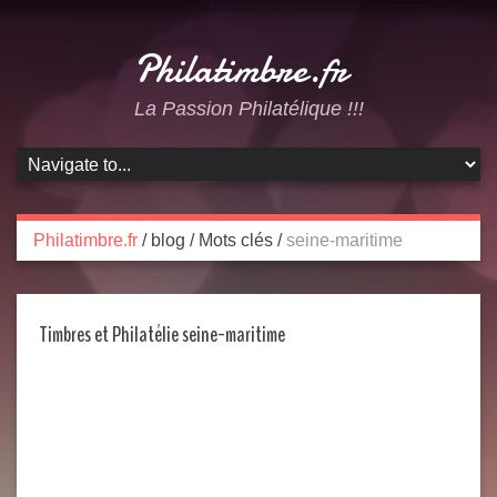
Philatimbre.fr
La Passion Philatélique !!!
Philatimbre.fr
/
blog
/
Mots clés
/
seine-maritime
Timbres et Philatélie seine-maritime