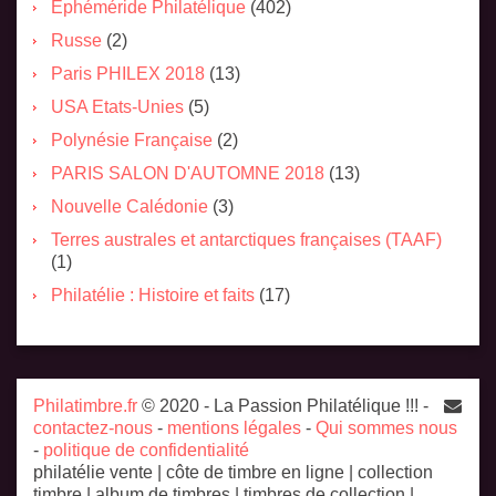
Éphéméride Philatélique
(402)
Russe
(2)
Paris PHILEX 2018
(13)
USA Etats-Unies
(5)
Polynésie Française
(2)
PARIS SALON D'AUTOMNE 2018
(13)
Nouvelle Calédonie
(3)
Terres australes et antarctiques françaises (TAAF)
(1)
Philatélie : Histoire et faits
(17)
Philatimbre.fr
© 2020 - La Passion Philatélique !!! -
contactez-nous
-
mentions légales
-
Qui sommes nous
-
politique de confidentialité
philatélie vente | côte de timbre en ligne | collection
timbre | album de timbres | timbres de collection |