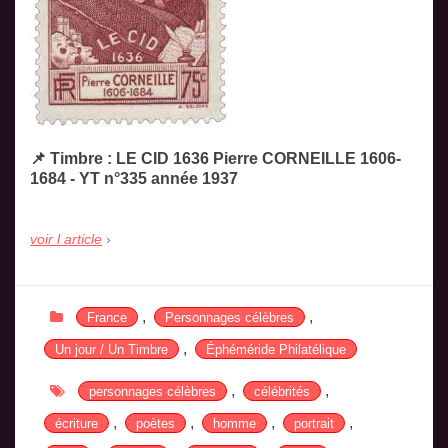
📌 Timbre : LE CID 1636 Pierre CORNEILLE 1606-
1684 - YT n°335 année 1937
voir l article
,
,
France
Personnages célèbres
,
Un jour / Un Timbre
Éphéméride Philatélique
,
,
personnages célèbres
célébrités
,
,
,
,
écriture
poètes
homme
portrait