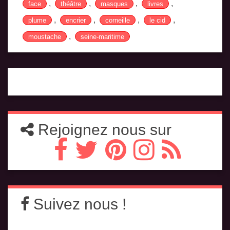
,
,
,
,
face
théâtre
masques
livres
,
,
,
,
plume
encrier
corneille
le cid
,
moustache
seine-maritime
Rejoignez nous sur
Suivez nous !