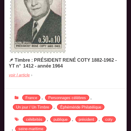
📌 Timbre : PRÉSIDENT RENÉ COTY 1882-1962 -
YT n° 1412 - année 1964
voir l article
,
,
France
Personnages célèbres
,
Un jour / Un Timbre
Éphéméride Philatélique
,
,
,
célébrités
publique
président
coty
,
seine-maritime