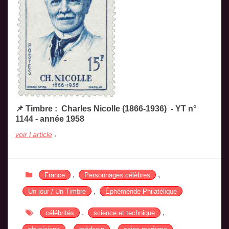
📌 Timbre : Charles Nicolle (1866-1936) - YT n°
1144 - année 1958
voir l article
,
,
France
Personnages célèbres
,
Un jour / Un Timbre
Éphéméride Philatélique
,
,
célébrités
science et technique
,
,