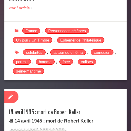
voir l article
,
,
France
Personnages célèbres
,
Un jour / Un Timbre
Éphéméride Philatélique
,
,
,
célébrités
acteur de cinéma
comédien
,
,
,
,
portrait
homme
face
valises
seine-maritime
14 avril 1945 : mort de Robert Keller
📆 14 avril 1945 : mort de Robert Keller