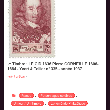
📌 Timbre : LE CID 1636 Pierre CORNEILLE 1606-
1684 - Yvert & Tellier n° 335 - année 1937
voir l article
,
,
France
Personnages célèbres
,
Un jour / Un Timbre
Éphéméride Philatélique