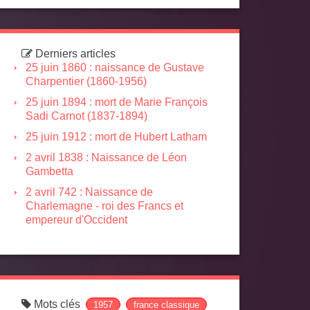
Derniers articles
25 juin 1860 : naissance de Gustave
Charpentier (1860-1956)
25 juin 1894 : mort de Marie François
Sadi Carnot (1837-1894)
25 juin 1912 : mort de Hubert Latham
2 avril 1838 : Naissance de Léon
Gambetta
2 avril 742 : Naissance de
Charlemagne - roi des Francs et
empereur d'Occident
Mots clés
1957
france classique