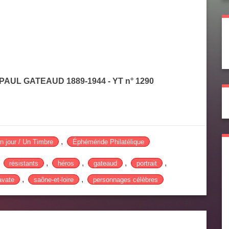
 PAUL GATEAUD 1889-1944
- YT n° 1290
,
n jour / Un Timbre
Éphéméride Philatélique
,
,
,
,
,
résistants
héros
gateaud
portrait
,
,
avate
saône-et-loire
personnages célèbres