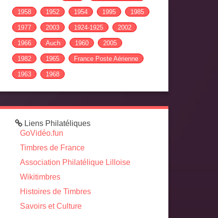
1958
1952
1954
1995
1985
1977
2003
1924-1925
2002
1966
Auch
1960
2005
1982
1965
France Poste Aérienne
1963
1968
Liens Philatéliques
GoVidéo.fun
Timbres de France
Association Philatélique Lilloise
Wikitimbres
Histoires de Timbres
Savoirs et Culture