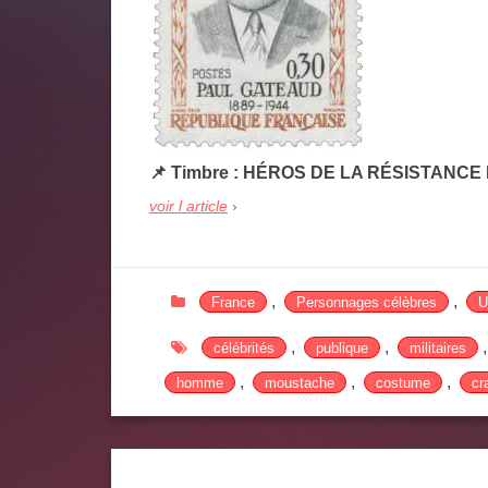
📌
Timbre : HÉROS DE LA RÉSISTANCE
voir l article
,
,
France
Personnages célèbres
U
,
,
célébrités
publique
militaires
,
,
,
homme
moustache
costume
cr