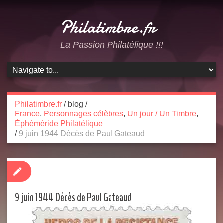
Philatimbre.fr
La Passion Philatélique !!!
Philatimbre.fr
/
blog
/
France
,
Personnages célèbres
,
Un jour / Un Timbre
,
Éphéméride Philatélique
/
9 juin 1944 Décès de Paul Gateaud
9 juin 1944 Décès de Paul Gateaud