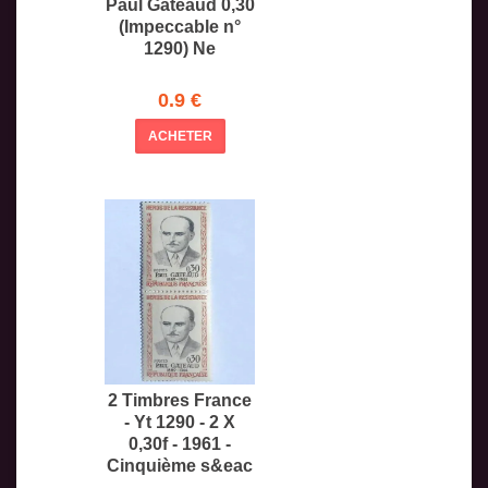
Paul Gateaud 0,30
(Impeccable n°
1290) Ne
0.9 €
ACHETER
2 Timbres France
- Yt 1290 - 2 X
0,30f - 1961 -
Cinquième s&eac