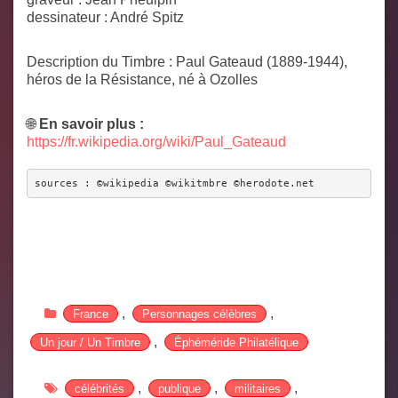
dessinateur :
André Spitz
Description du Timbre :
Paul Gateaud (1889-1944),
héros de la Résistance, né à Ozolles
🌐
En savoir plus :
https://fr.wikipedia.org/wiki/Paul_Gateaud
sources : ©wikipedia ©wikitmbre ©herodote.net
,
,
France
Personnages célèbres
,
Un jour / Un Timbre
Éphéméride Philatélique
,
,
,
célébrités
publique
militaires