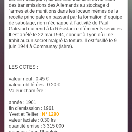
des transmissions des Allemands au stockage d
´armes et de munitions dans les locaux mêmes de la
recette principale en passant par la formation d´équipe
de sabotage, rien n´échappe à l´activité de Paul
Gateaud qui rend à la Résistance d´éminents services.
Il est arrêté le 22 mai 1944, conduit à Lyon où il ne
trahit aucun secret malgré la torture. Il est fusillé le 9
juin 1944 à Communay (Isère).
LES COTES :
valeur neuf : 0.45 €
valeur oblitérées : 0.20 €
Valeur charnière :
année : 1961
fin d'émisssion : 1961
Yvert et Tellier :
N° 1290
valeur faciale :
0.30 frs
quantité émise :
3 315 000
graveur :
Jean Pheulpin