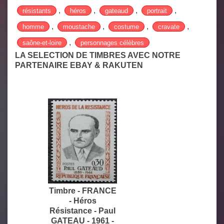
,
,
,
,
résistants
héros
gateaud
portrait
,
,
,
,
homme
moustache
costume
cravate
,
saône-et-loire
personnages célèbres
LA SELECTION DE TIMBRES AVEC NOTRE
PARTENAIRE EBAY & RAKUTEN
Timbre - FRANCE
- Héros
Résistance - Paul
GATEAU - 1961 -