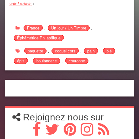
voir l article
,
,
France
Un jour / Un Timbre
Éphéméride Philatélique
,
,
,
,
baguette
coquelicots
pain
blé
,
,
épis
boulangerie
couronne
Rejoignez nous sur