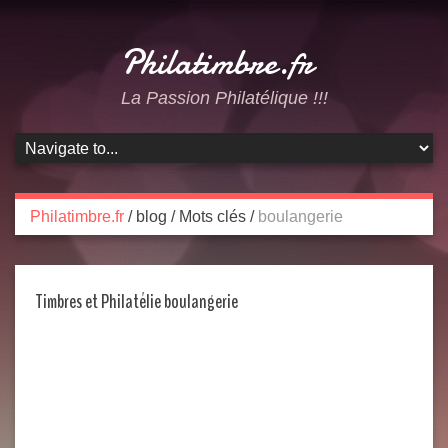
Philatimbre.fr
La Passion Philatélique !!!
Philatimbre.fr
/
blog
/
Mots clés
/
boulangerie
Timbres et Philatélie boulangerie