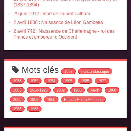
(1837-1894)
25 juin 1912 : mort de Hubert Latham
2 avril 1838 : Naissance de Léon Gambetta
2 avril 742 : Naissance de Charlemagne - roi des
Francs et empereur d'Occident
Mots clés
1957
france classique
1958
1952
1954
1995
1985
1977
2003
1924-1925
2002
1966
Auch
1960
2005
1982
1965
France Poste Aérienne
1963
1968