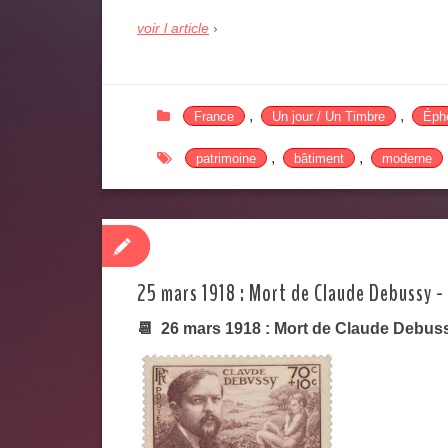
voir l article
,
,
France
Un jour / Un Timbre
Éphé
,
,
patrimoine
bâtiment
moderne
25 mars 1918 : Mort de Claude Debussy -
📆 26 mars 1918 : Mort de Claude Debuss