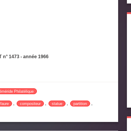
T n° 1473 - année 1966
méride Philatélique
,
,
,
,
faure
compositeur
statue
partition