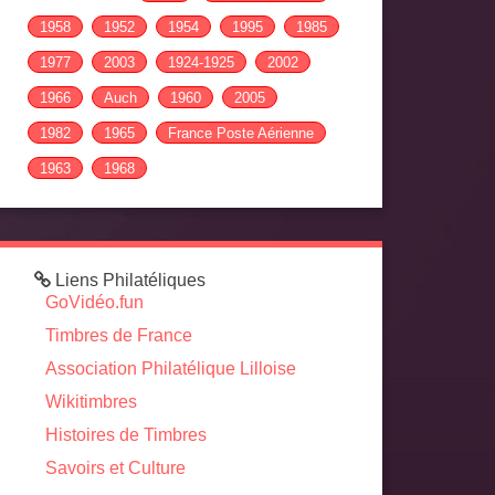
1958
1952
1954
1995
1985
1977
2003
1924-1925
2002
1966
Auch
1960
2005
1982
1965
France Poste Aérienne
1963
1968
Liens Philatéliques
GoVidéo.fun
Timbres de France
Association Philatélique Lilloise
Wikitimbres
Histoires de Timbres
Savoirs et Culture