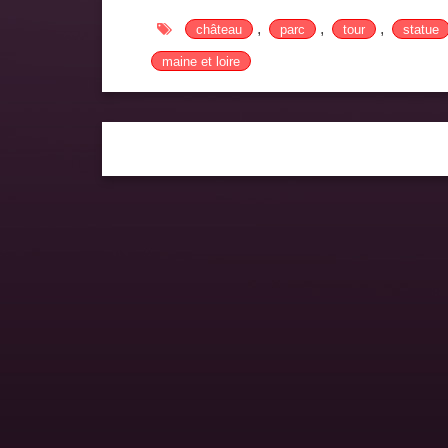
,
,
,
château
parc
tour
statue
maine et loire