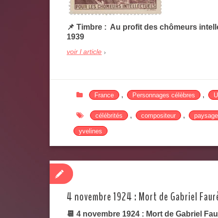
📌 Timbre : Au profit des chômeurs intel
1939
voir l article
,
,
France
Personnages célèbres
U
,
,
célébrités
compositeur
paysage
yvelines
4 novembre 1924 : Mort de Gabriel Faur
📆 4 novembre 1924 : Mort de Gabriel Fau