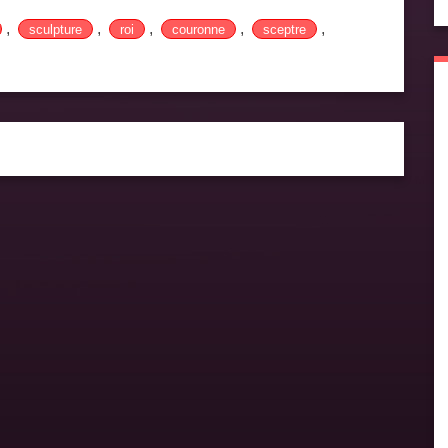
,
,
,
,
,
sculpture
roi
couronne
sceptre