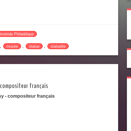
méride Philatélique
,
,
,
musée
statue
statuette
 compositeur français
y - compositeur français