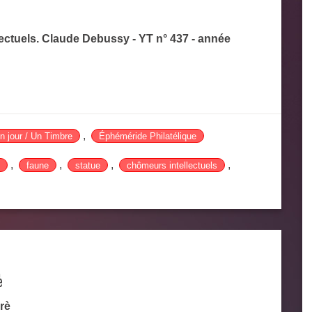
lectuels. Claude Debussy - YT n° 437 - année
,
n jour / Un Timbre
Éphéméride Philatélique
,
,
,
,
faune
statue
chômeurs intellectuels
è
rè