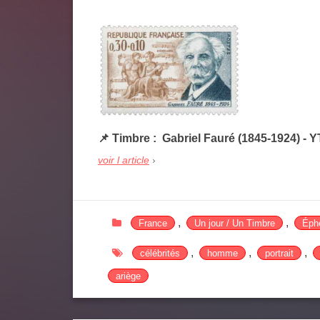
📌
Timbre : Gabriel Fauré (1845-1924) - Y
voir l article
,
,
France
Un jour / Un Timbre
Éphé
,
,
,
célébrités
homme
portrait
ariège