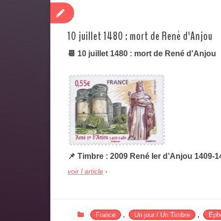
10 juillet 1480 : mort de René d'Anjou
📆 10 juillet 1480 : mort de René d'Anjou
📌 Timbre : 2009 René Ier d’Anjou 1409-
voir l article
,
,
France
Un jour / Un Timbre
Éphé