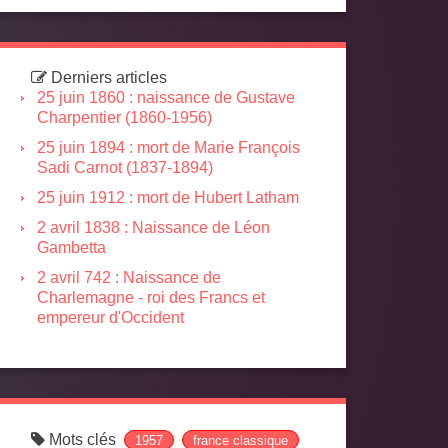
Derniers articles
25 juin 1860 : naissance de Gustave
Charpentier (1860-1956)
25 juin 1894 : mort de Marie François
Sadi Carnot (1837-1894)
25 juin 1912 : mort de Hubert Latham
2 avril 1838 : Naissance de Léon
Gambetta
2 avril 742 : Naissance de
Charlemagne - roi des Francs et
empereur d'Occident
Mots clés
1957
france classique