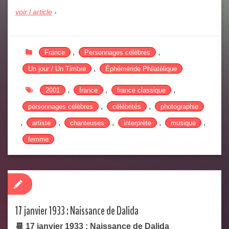
voir l article
,
,
France
Personnages célèbres
,
Un jour / Un Timbre
Éphéméride Philatélique
,
,
,
2001
france
france classique
,
,
personnages célèbres
célébrités
photographie
,
,
,
,
,
artiste
chanteuses
interprète
musique
femme
17 janvier 1933 : Naissance de Dalida
📆 17 janvier 1933 : Naissance de Dalida