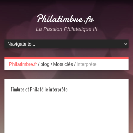
Philatimbre.fr
La Passion Philatélique !!!
Philatimbre.fr
/
blog
/
Mots clés
/
interprète
Timbres et Philatélie interprète