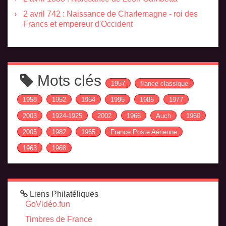
2 avril 742 : Naissance de Charlemagne - roi des
Francs et empereur d'Occident
Mots clés
1957
france classique
1958
1952
1954
1995
1985
1977
2003
1924-1925
2002
1966
Auch
1960
2005
1982
1965
France Poste Aérienne
1963
1968
Liens Philatéliques
GoVidéo.fun
Timbres de France