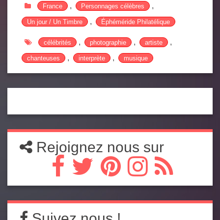
,
,
France
Personnages célèbres
,
Un jour / Un Timbre
Éphéméride Philatélique
,
,
,
célébrités
photographie
artiste
,
,
chanteuses
interprète
musique
Rejoignez nous sur
Suivez nous !