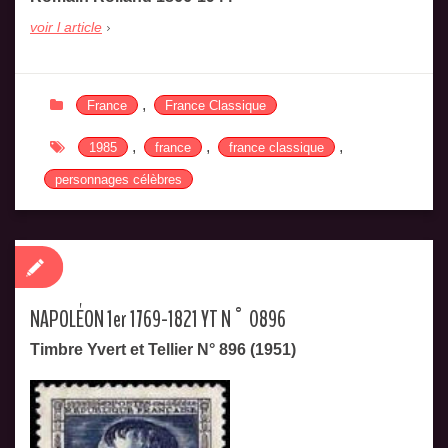
voir l article
,
France
France Classique
,
,
,
1985
france
france classique
personnages célèbres
NAPOLÉON 1er 1769-1821 YT N° 0896
Timbre Yvert et Tellier N° 896 (1951)