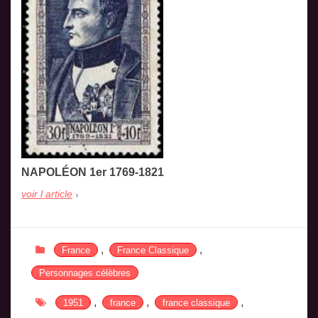
NAPOLÉON 1er 1769-1821
voir l article
,
,
France
France Classique
Personnages célèbres
,
,
,
1951
france
france classique