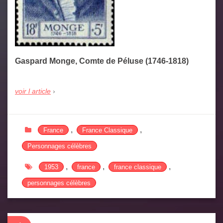
Gaspard Monge, Comte de Péluse (1746-1818)
voir l article
,
,
France
France Classique
Personnages célèbres
,
,
,
1953
france
france classique
personnages célèbres