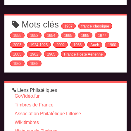
Mots clés
1957
france classique
1958
1952
1954
1995
1985
1977
2003
1924-1925
2002
1966
Auch
1960
2005
1982
1965
France Poste Aérienne
1963
1968
Liens Philatéliques
GoVidéo.fun
Timbres de France
Association Philatélique Lilloise
Wikitimbres