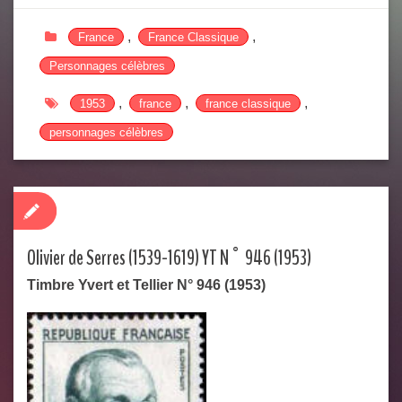
,
,
France
France Classique
Personnages célèbres
,
,
,
1953
france
france classique
personnages célèbres
Olivier de Serres (1539-1619) YT N° 946 (1953)
Timbre Yvert et Tellier N° 946 (1953)