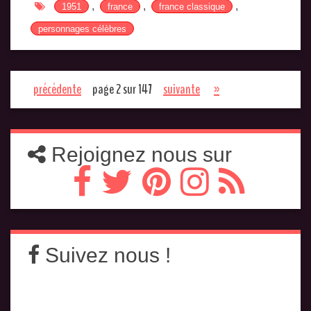
,
,
,
1951
france
france classique
personnages célèbres
précédente
page 2 sur 147
suivante
»
Rejoignez nous sur
Suivez nous !