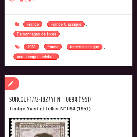
voir l article
,
,
France
France Classique
Personnages célèbres
,
,
,
1951
france
france classique
personnages célèbres
SURCOUF 1773-1827 YT N° 0894 (1951)
Timbre Yvert et Tellier N° 094 (1951)