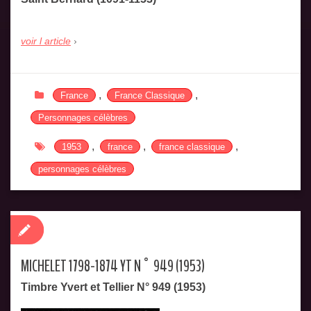
voir l article
,
,
France
France Classique
Personnages célèbres
,
,
,
1953
france
france classique
personnages célèbres
MICHELET 1798-1874 YT N° 949 (1953)
Timbre Yvert et Tellier N° 949 (1953)