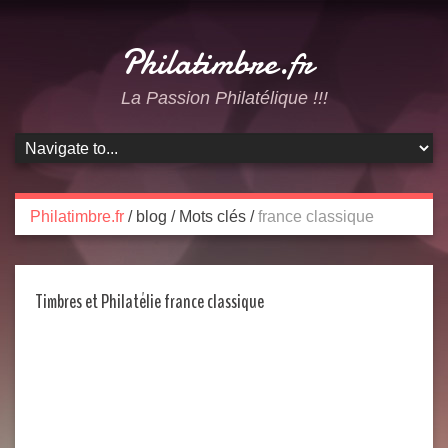
Philatimbre.fr
La Passion Philatélique !!!
Philatimbre.fr
/
blog
/
Mots clés
/
france classique
Timbres et Philatélie france classique