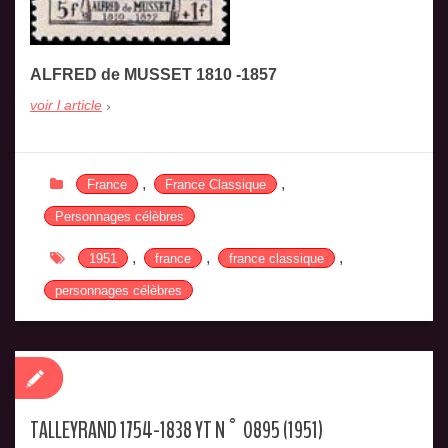
ALFRED de MUSSET 1810 -1857
voir l article
,
,
France
France Classique
Personnages célèbres
,
,
,
1951
france
france classique
personnages célèbres
TALLEYRAND 1754-1838 YT N° 0895 (1951)