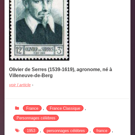
Olivier de Serres (1539-1619), agronome, né à
Villeneuve-de-Berg
voir l article
,
,
France
France Classique
Personnages célèbres
,
,
,
1953
personnages célèbres
france