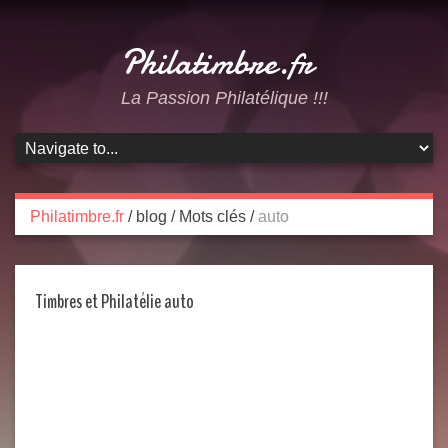
Philatimbre.fr
La Passion Philatélique !!!
Philatimbre.fr
/
blog
/
Mots clés
/
auto
Timbres et Philatélie auto