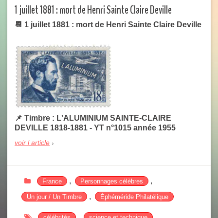
1 juillet 1881 : mort de Henri Sainte Claire Deville
📆 1 juillet 1881 : mort de Henri Sainte Claire Deville
📌 Timbre : L'ALUMINIUM SAINTE-CLAIRE
DEVILLE 1818-1881 - YT n°1015 année 1955
voir l article
,
,
France
Personnages célèbres
,
Un jour / Un Timbre
Éphéméride Philatélique
,
,
célébrités
science et technique