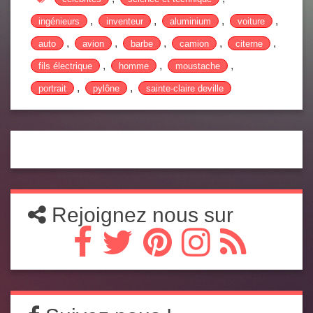
,
,
,
,
ingénieurs
inventeur
aluminium
voiture
,
,
,
,
,
auto
avion
barbe
camion
citerne
,
,
,
fils électrique
homme
moustache
,
,
portrait
pylône
sainte-claire deville
Rejoignez nous sur