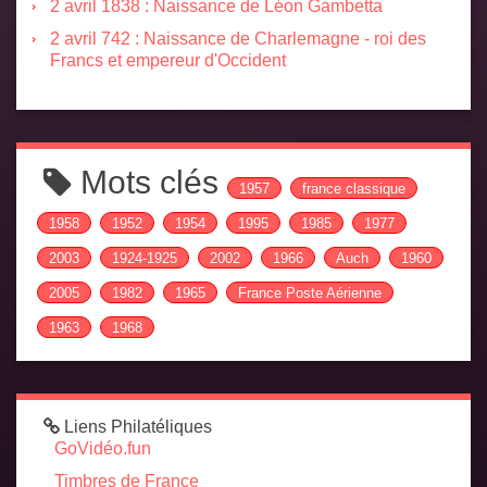
2 avril 1838 : Naissance de Léon Gambetta
2 avril 742 : Naissance de Charlemagne - roi des
Francs et empereur d'Occident
Mots clés
1957
france classique
1958
1952
1954
1995
1985
1977
2003
1924-1925
2002
1966
Auch
1960
2005
1982
1965
France Poste Aérienne
1963
1968
Liens Philatéliques
GoVidéo.fun
Timbres de France