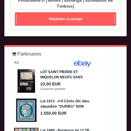
Philatimbre.fr [Ventes | Echange | Estimation de
Timbres]
Rejoindre ce groupe
Partenaires