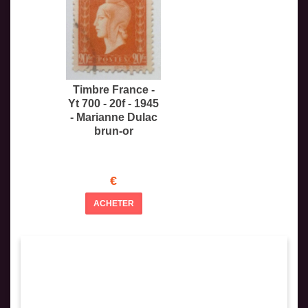
Timbre France -
Yt 700 - 20f - 1945
- Marianne Dulac
brun-or
€
ACHETER