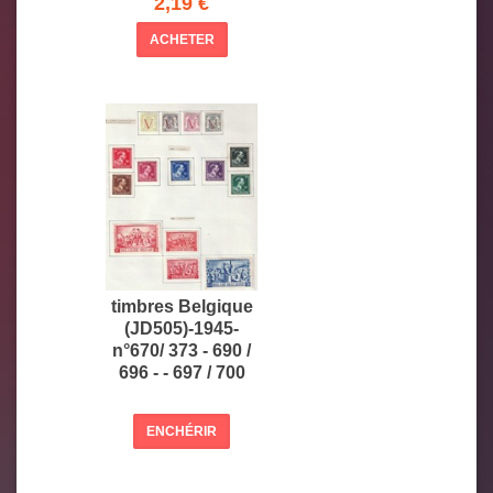
2,19 €
ACHETER
timbres Belgique
(JD505)-1945-
n°670/ 373 - 690 /
696 - - 697 / 700
ENCHÉRIR