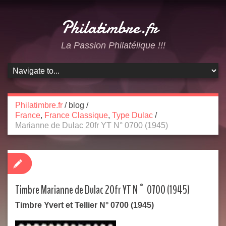
Philatimbre.fr
La Passion Philatélique !!!
Philatimbre.fr
/
blog
/
France
,
France Classique
,
Type Dulac
/
Marianne de Dulac 20fr YT N° 0700 (1945)
Timbre Marianne de Dulac 20fr YT N° 0700 (1945)
Timbre Yvert et Tellier N° 0700 (1945)