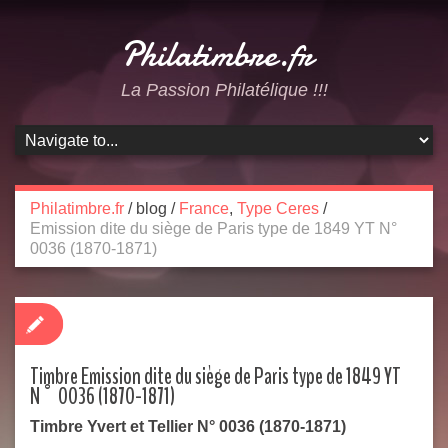
Philatimbre.fr
La Passion Philatélique !!!
Philatimbre.fr
/
blog
/
France
,
Type Ceres
/
Emission dite du siège de Paris type de 1849 YT N°
0036 (1870-1871)
Timbre Emission dite du siège de Paris type de 1849 YT
N° 0036 (1870-1871)
Timbre Yvert et Tellier N° 0036 (1870-1871)