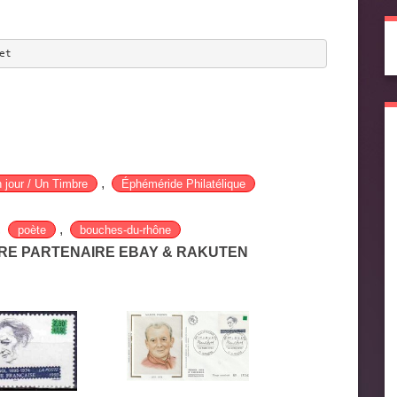
et
,
 jour / Un Timbre
Éphéméride Philatélique
,
,
poète
bouches-du-rhône
TRE PARTENAIRE EBAY & RAKUTEN