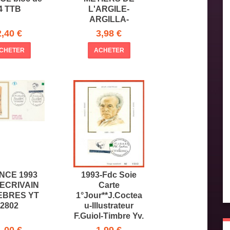
4 TTB
L'ARGILE-
ARGILLA-
PAGNOL-TIMBRE
2,40 €
3,98 €
Yv.
CHETER
ACHETER
NCE 1993
1993-Fdc Soie
ECRIVAIN
Carte
EBRES YT
1°Jour**J.Coctea
2802
u-Illustrateur
F.Guiol-Timbre Yv.
1,00 €
1,99 €