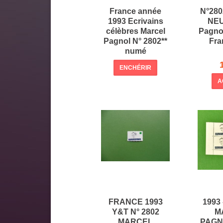
France année
N°280
1993 Ecrivains
NEU
célèbres Marcel
Pagno
Pagnol N° 2802**
Fra
numé
ENCHÉRIR
A
FRANCE 1993
1993
Y&T N° 2802
M
MARCEL
PAGNO