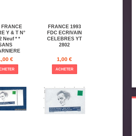
3 FRANCE
FRANCE 1993
E Y & T N°
FDC ECRIVAIN
 Neuf * *
CELEBRES YT
SANS
2802
ARNIERE
1,00 €
1,00 €
CHETER
ACHETER