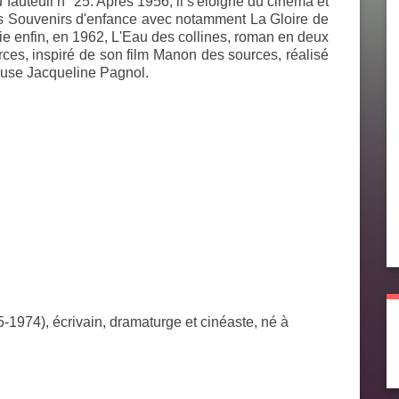
 fauteuil n° 25. Après 1956, il s'éloigne du cinéma et
ses Souvenirs d'enfance avec notamment
La Gloire de
blie enfin, en 1962,
L'Eau des collines
, roman en deux
rces
, inspiré de son film
Manon des sources
, réalisé
pouse Jacqueline Pagnol.
-1974), écrivain, dramaturge et cinéaste, né à