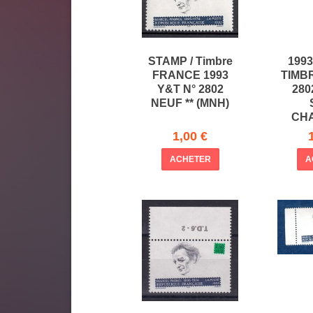
STAMP / Timbre
199
FRANCE 1993
TIMBR
Y&T N° 2802
2802
NEUF ** (MNH)
CH
1,00 €
ACHETER
A