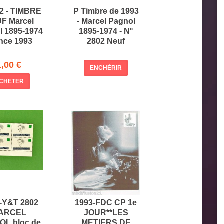
2 - TIMBRE
P Timbre de 1993
F Marcel
- Marcel Pagnol
l 1895-1974
1895-1974 - N°
nce 1993
2802 Neuf
1,00 €
ENCHÉRIR
CHETER
 -Y&T 2802
1993-FDC CP 1e
ARCEL
JOUR**LES
L bloc de
METIERS DE