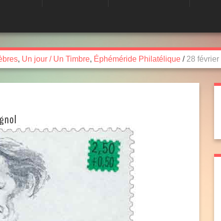
èbres
,
Un jour / Un Timbre
,
Éphéméride Philatélique
/
28 févrie
agnol