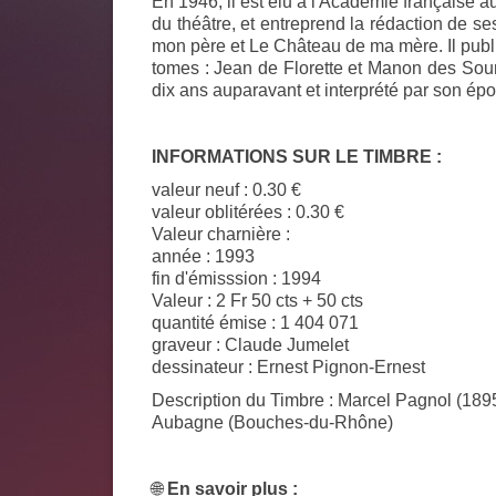
En 1946, il est élu à l'Académie française au
du théâtre, et entreprend la rédaction de 
mon père
et
Le Château de ma mère
. Il pu
tomes :
Jean de Florette
et
Manon des Sou
dix ans auparavant et interprété par son é
INFORMATIONS SUR LE TIMBRE :
valeur neuf : 0.30 €
valeur oblitérées : 0.30 €
Valeur charnière :
année : 1993
fin d'émisssion : 1994
Valeur :
2 Fr 50 cts + 50 cts
quantité émise :
1 404 071
graveur :
Claude Jumelet
dessinateur :
Ernest Pignon-Ernest
Description du Timbre
: Marcel Pagnol (1895
Aubagne (Bouches-du-Rhône)
🌐
En savoir plus :