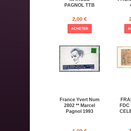
PAGNOL TTB
2,00 €
ACHETER
A
France Yvert Num
FRA
2802 ** Marcel
FDC 
Pagnol 1993
CEL
1,00 €