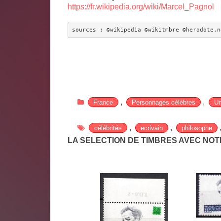
https://fr.wikipedia.org/wiki/Marcel_Pagnol
sources : ©wikipedia ©wikitmbre ©herodote.n
,
,
France
Personnages célèbres
Un
,
,
célébrités
ecrivain
philosophe
LA SELECTION DE TIMBRES AVEC NO