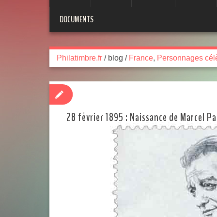
DOCUMENTS
Philatimbre.fr
/
blog
/
France
,
Personnages cél
28 février 1895 : Naissance de Marcel P