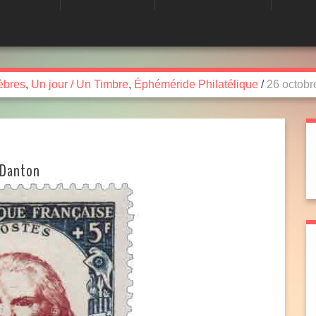
èbres
,
Un jour / Un Timbre
,
Éphéméride Philatélique
/
26 octobr
 Danton