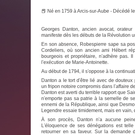
📕 Né en 1759 à Arcis-sur-Aube - Décédé le 
Georges Danton, ancien avocat, orateur pu
manifeste dès les débuts de la Révolution 
En son absence, Robespierre sape sa posi
Cordeliers, où son ancien ami Hébert rép
bourgeois et propriétaire, n'adhère pas. I
l'exécution de Marie-Antoinette.
Au début de 1794, il s'oppose à la continuati
Danton a le tort d'être lié avec de douteux
un fripon notoire compromis dans l'affaire 
Danton est averti du terrible rapport que Sain
n'emporte pas sa patrie à la semelle de se
ennemi de la République, ainsi que Desmoul
Legendre essaie timidement, mais en vain, 
À son procès, Danton n'a aucune peine 
L'éloquence de ses dénégations est telle
retourner en sa faveur. Sur la demande de 