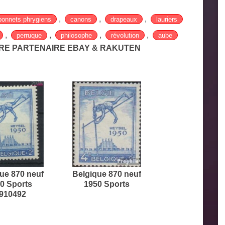
,
,
,
bonnets phrygiens
canons
drapeaux
lauriers
,
,
,
,
perruque
philosophe
révolution
aube
TRE PARTENAIRE EBAY & RAKUTEN
ue 870 neuf
Belgique 870 neuf
0 Sports
1950 Sports
9910492