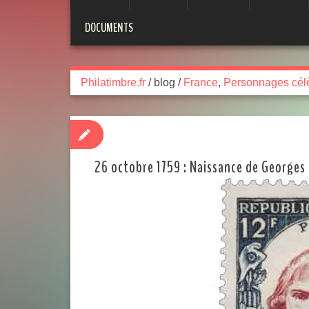
DOCUMENTS
Philatimbre.fr
/
blog
/
France
,
Personnages cél
26 octobre 1759 : Naissance de Georges