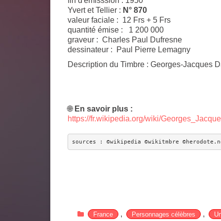
fin d'émisssion : 1950
Yvert et Tellier :
N° 870
valeur faciale : 12 Frs + 5 Frs
quantité émise : 1 200 000
graveur : Charles Paul Dufresne
dessinateur : Paul Pierre Lemagny
Description du Timbre
: Georges-Jacques Da
🌐
En savoir plus :
https://fr.wikipedia.org/wiki/Georges_Jacq
sources : ©wikipedia ©wikitmbre ©herodote.n
,
,
France
Personnages célèbres
Un