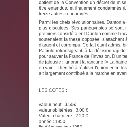
obtient de la Convention un décret de mise 
être entendus, et finalement condamnés à 
treize autres condamnés.
Parmi les chefs révolutionnaires, Danton a ét
plus discutées. Ses panégyristes se sont 
premiers considéraient Danton comme l'inca
soutenaient la thèse opposée, s'attachant 
d'argent et corrompu. Ce fait étant admis, b
Patriote intransigeant, à la décision rapi
pour sauver la France de l'invasion. D'un t
de jalousie ; ignorant la rancune (« La haine, 
en vain - cherché à réaliser l'union entre les
ait largement contribué à la marche en avant
LES COTES :
valeur neuf : 3.50€
valeur oblitérées : 3.00 €
Valeur charnière : 2.20 €
année : 1950