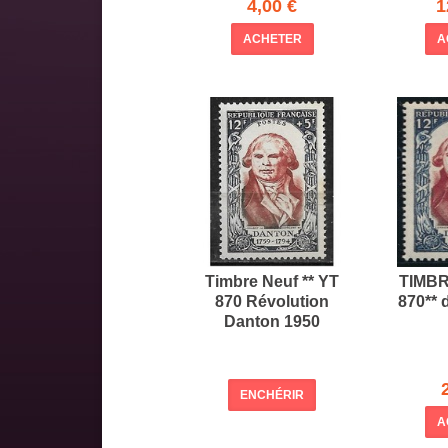
4,00 €
1
ACHETER
A
Timbre Neuf ** YT
TIMB
870 Révolution
870** 
Danton 1950
ENCHÉRIR
A