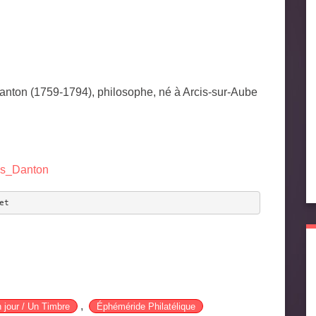
nton (1759-1794), philosophe, né à Arcis-sur-Aube
ues_Danton
et
,
 jour / Un Timbre
Éphéméride Philatélique