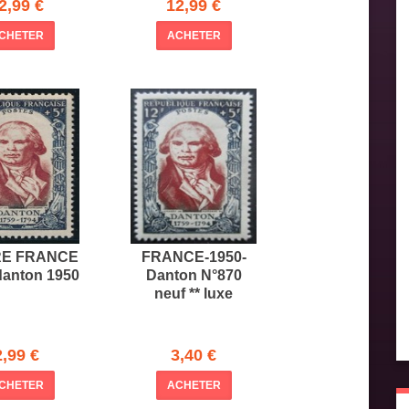
2,99 €
12,99 €
CHETER
ACHETER
RE FRANCE
FRANCE-1950-
danton 1950
Danton N°870
neuf ** luxe
2,99 €
3,40 €
CHETER
ACHETER