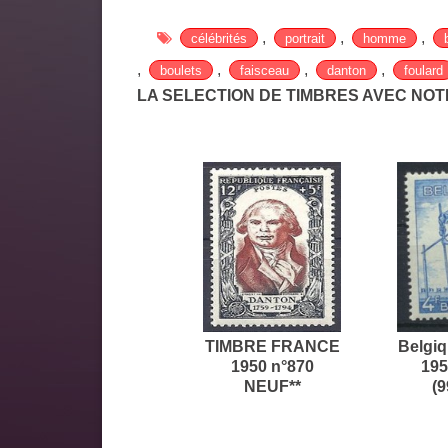
,
,
,
célébrités
portrait
homme
,
,
,
,
boulets
faisceau
danton
foulard
LA SELECTION DE TIMBRES AVEC NO
TIMBRE FRANCE
Belgiq
1950 n°870
195
NEUF**
(