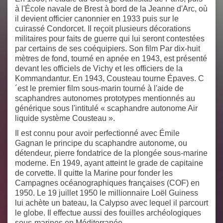
à l'École navale de Brest à bord de la Jeanne d'Arc, où
il devient officier canonnier en 1933 puis sur le
cuirassé Condorcet. Il reçoit plusieurs décorations
militaires pour faits de guerre qui lui seront contestées
par certains de ses coéquipiers. Son film
Par dix-huit
mètres de fond
, tourné en apnée en 1943, est présenté
devant les officiels de Vichy et les officiers de la
Kommandantur. En 1943, Cousteau tourne Épaves. C
´est le premier film sous-marin tourné à l'aide de
scaphandres autonomes prototypes mentionnés au
générique sous l'intitulé « scaphandre autonome Air
liquide système Cousteau ».
Il est connu pour avoir perfectionné avec Émile
Gagnan le principe du scaphandre autonome, ou
détendeur, pierre fondatrice de la plongée sous-marine
moderne. En 1949, ayant atteint le grade de capitaine
de corvette. Il quitte la Marine pour fonder les
Campagnes océanographiques françaises (COF) en
1950. Le 19 juillet 1950 le millionnaire Loël Guiness
lui achète un bateau, la Calypso avec lequel il parcourt
le globe. Il effectue aussi des fouilles archéologiques
sous-marines en Méditerranée.