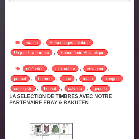
,
,
France
Personnages célèbres
,
Un jour / Un Timbre
Éphéméride Philatélique
,
,
,
célébrités
explorateur
voyageur
,
,
,
,
,
portrait
homme
face
marin
plongeur
,
,
,
écologiste
bonnet
calypso
gironde
LA SELECTION DE TIMBRES AVEC NOTRE
PARTENAIRE EBAY & RAKUTEN