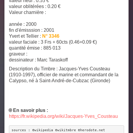
valeur neuf : 0.55 €
valeur oblitérées : 0.20 €
Valeur charnière :
année : 2000
fin d'émisssion : 2001
Yvert et Tellier :
N° 3346
valeur faciale :
3 Frs + 60cts (0.46+0.09 €)
quantité émise :
885 013
graveur :
dessinateur :
Marc Taraskoff
Description du Timbre
: Jacques-Yves Cousteau
(1910-1997), officier de marine et commandant de la
Calypso, né à Saint-André-de-Cubzac (Gironde)
🌐
En savoir plus :
https://fr.wikipedia.org/wiki/Jacques-Yves_Cousteau
sources : ©wikipedia ©wikitmbre ©herodote.net