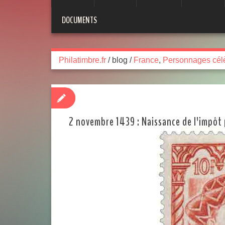
DOCUMENTS
Philatimbre.fr
/
blog
/
France
,
Personnages cél
2 novembre 1439 : Naissance de l'impô