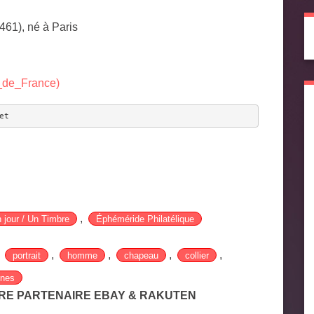
1461), né à Paris
oi_de_France)
et
,
 jour / Un Timbre
Éphéméride Philatélique
,
,
,
,
,
portrait
homme
chapeau
collier
nnes
TRE PARTENAIRE EBAY & RAKUTEN