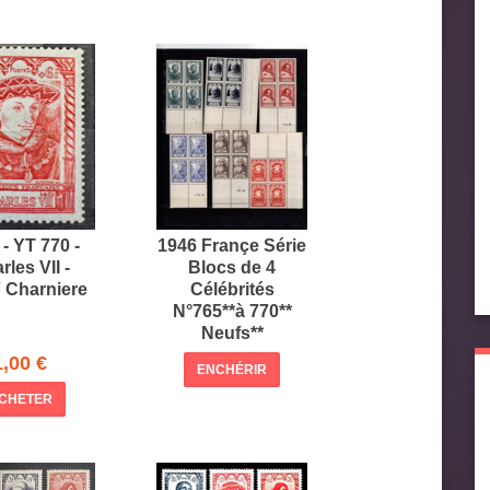
- YT 770 -
1946 Françe Série
rles VII -
Blocs de 4
 Charniere
Célébrités
N°765**à 770**
Neufs**
1,00 €
ENCHÉRIR
CHETER