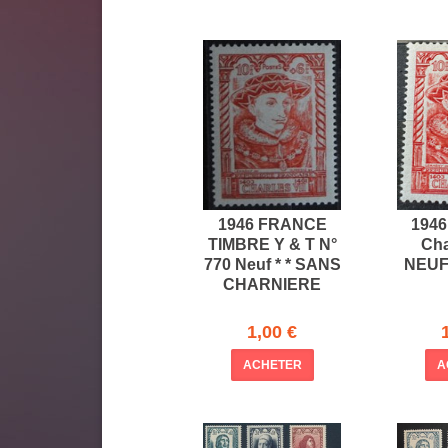
1946 FRANCE
1946 
TIMBRE Y & T N°
Cha
770 Neuf * * SANS
NEUF
CHARNIERE
1,00 €
ACHETER
A