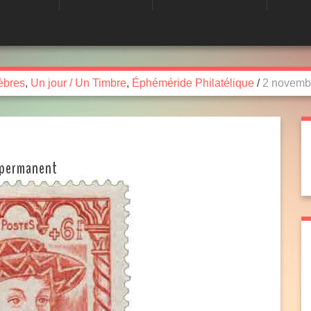
èbres
,
Un jour / Un Timbre
,
Éphéméride Philatélique
/
2 novembr
t permanent