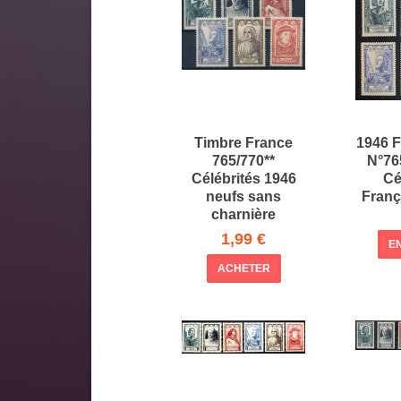
Timbre France
1946 F
765/770**
N°765
Célébrités 1946
Cé
neufs sans
Franç
charnière
1,99 €
E
ACHETER