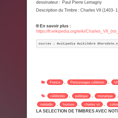
dessinateur : Paul Pierre Lemagny
Description du Timbre
: Charles VII (1403- 
🌐
En savoir plus :
https://fr.wikipedia.org/wiki/Charles_VII_(r
sources : ©wikipedia ©wikitmbre ©herodote.n
,
,
France
Personnages célèbres
Un
,
,
célébrités
publique
monarque
,
,
,
médaille
fourrure
charles vii
colo
LA SELECTION DE TIMBRES AVEC NO