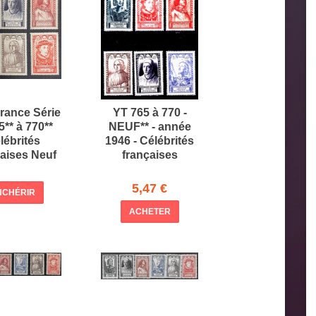
rance Série
YT 765 à 770 -
** à 770**
NEUF** - année
lébrités
1946 - Célébrités
aises Neuf
françaises
5,47 €
NCHÉRIR
ACHETER