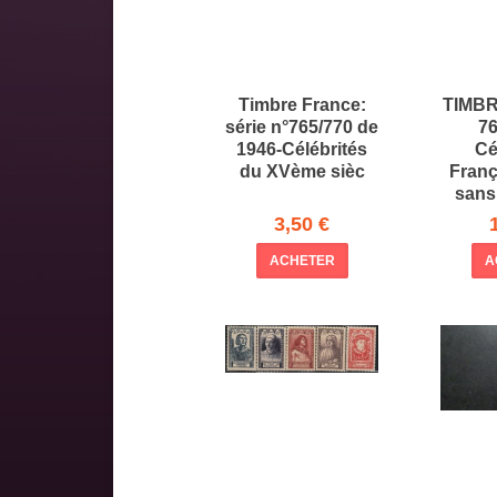
Timbre France:
TIMB
série n°765/770 de
76
1946-Célébrités
Cé
du XVème sièc
Franç
sans
3,50 €
ACHETER
A