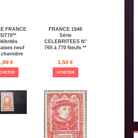
RE FRANCE
FRANCE 1946
5/770**
Série
lébrités
CELEBRITEES N°
aises neuf
765 à 770 Neufs **
 charnière
1,99 €
1,50 €
CHETER
ACHETER