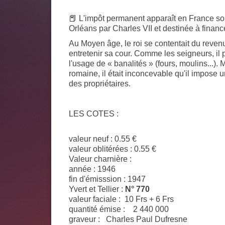
📕 L'impôt permanent apparaît en France s
Orléans par Charles VII et destinée à fina
Au Moyen âge, le roi se contentait du reven
entretenir sa cour. Comme les seigneurs, il
l'usage de « banalités » (fours, moulins...). 
romaine, il était inconcevable qu'il impose 
des propriétaires.
LES COTES :
valeur neuf : 0.55 €
valeur oblitérées : 0.55 €
Valeur charnière :
année : 1946
fin d'émisssion : 1947
Yvert et Tellier :
N° 770
valeur faciale : 10 Frs + 6 Frs
quantité émise :
2 440 000
graveur :
Charles Paul Dufresne