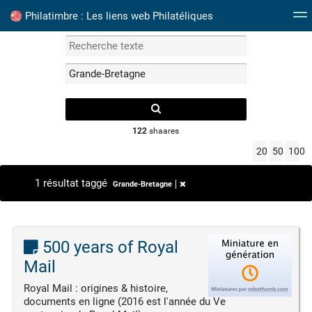
Philatimbre : Les liens web Philatéliques
Mots clefs
Catalogue Timbres France
Albums P
122
shaares
20
50
100
1 résultat taggé
Grande-Bretagne
500 years of Royal
Mail
Royal Mail : origines & histoire,
documents en ligne (2016 est l'année du Ve