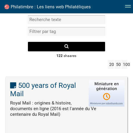
Philatimbre : Les liens web Philatéliques
Mots clefs
Catalogue Timbres France
Albums P
122
shaares
20
50
100
500 years of Royal
Mail
Royal Mail : origines & histoire,
documents en ligne (2016 est l'année du Ve
centenaire du Royal Mail)