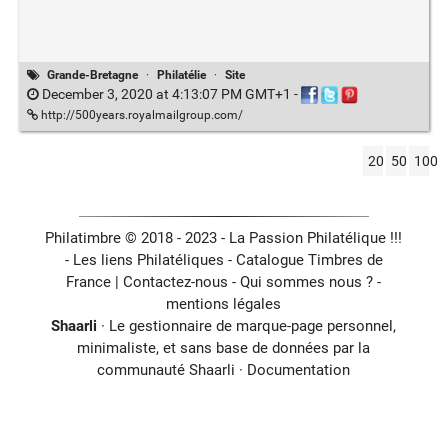
Grande-Bretagne
·
Philatélie
·
Site
December 3, 2020 at 4:13:07 PM GMT+1
-
http://500years.royalmailgroup.com/
20
50
100
Philatimbre © 2018 - 2023 - La Passion Philatélique !!!
- Les liens Philatéliques -
Catalogue Timbres de
France
|
Contactez-nous
-
Qui sommes nous ?
-
mentions légales
Shaarli
· Le gestionnaire de marque-page personnel,
minimaliste, et sans base de données par la
communauté Shaarli ·
Documentation