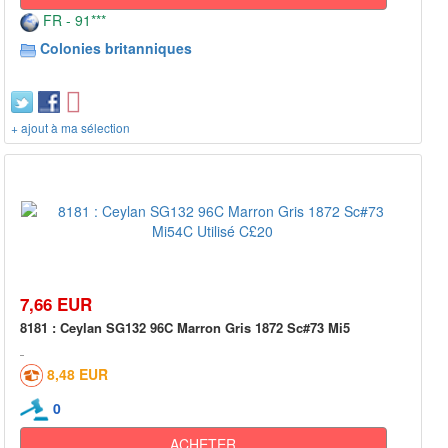
FR - 91***
Colonies britanniques
+ ajout à ma sélection
7,66 EUR
8181 : Ceylan SG132 96C Marron Gris 1872 Sc#73 Mi5
8,48 EUR
0
ACHETER