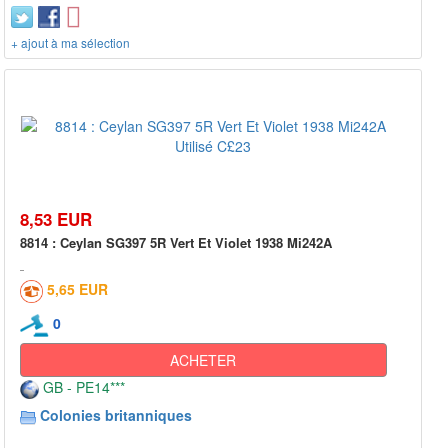
+ ajout à ma sélection
8,53 EUR
8814 : Ceylan SG397 5R Vert Et Violet 1938 Mi242A
5,65 EUR
0
ACHETER
GB - PE14***
Colonies britanniques