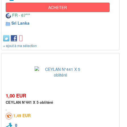
ACHETER
FR - 67***
Sri Lanka
+ ajout à ma sélection
1,00 EUR
CEYLAN N°441 X 5 oblitéré
1,49 EUR
0