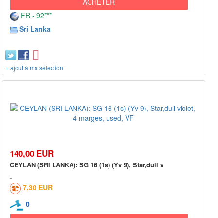
ACHETER
FR - 92***
Sri Lanka
+ ajout à ma sélection
140,00 EUR
CEYLAN (SRI LANKA): SG 16 (1s) (Yv 9), Star,dull v
7,30 EUR
0