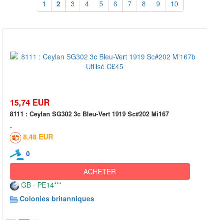
1
2
3
4
5
6
7
8
9
10
15,74 EUR
8111 : Ceylan SG302 3c Bleu-Vert 1919 Sc#202 Mi167
8,48 EUR
0
ACHETER
GB - PE14***
Colonies britanniques