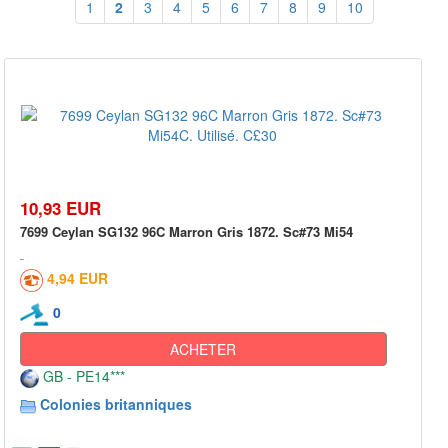
1
2
3
4
5
6
7
8
9
10
10,93 EUR
7699 Ceylan SG132 96C Marron Gris 1872. Sc#73 Mi54
4,94 EUR
0
ACHETER
GB - PE14***
Colonies britanniques