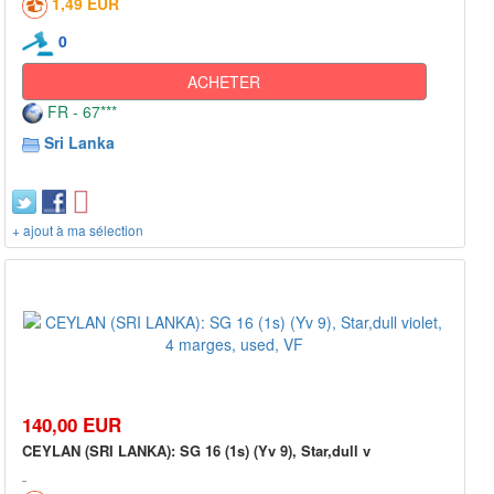
1,49 EUR
0
ACHETER
FR - 67***
Sri Lanka
+ ajout à ma sélection
140,00 EUR
CEYLAN (SRI LANKA): SG 16 (1s) (Yv 9), Star,dull v