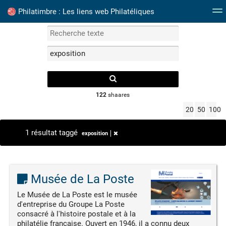
Philatimbre : Les liens web Philatéliques
Mots clefs
Catalogue Timbres France
Albums P
122
shaares
20
50
100
1 résultat taggé
exposition
Musée de La Poste
Le Musée de La Poste est le musée
d'entreprise du Groupe La Poste
consacré à l'histoire postale et à la
philatélie française. Ouvert en 1946, il a connu deux