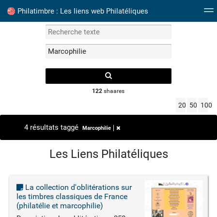
Philatimbre : Les liens web Philatéliques
Mots clefs
Catalogue Timbres France
Albums P
122
shaares
20
50
100
4 résultats taggé
Marcophilie
Les Liens Philatéliques
La collection d'oblitérations sur
les timbres classiques de France
(philatélie et marcophilie)