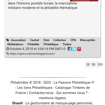
dans l'histoire postale locale, la marcophilie
militaire moderne et la philatélie thématique
Association
·
Cachet
·
Club
·
Collection
·
CPA
·
Marcophilie
·
Oblitérations
·
Philatélie
·
Philatélique
·
Timbre
October 4, 2018 at 3:06:16 PM GMT+2
-
https://apmc-colmar.blogspot.com/
20
50
100
Philatimbre © 2018 - 2023 - La Passion Philatélique !!!
- Les liens Philatéliques -
Catalogue Timbres de
France
|
Contactez-nous
-
Qui sommes nous ?
-
mentions légales
Shaarli
· Le gestionnaire de marque-page personnel,