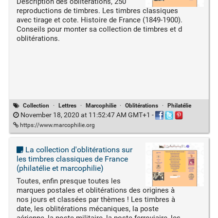
Description des oblitérations, 250
reproductions de timbres. Les timbres classiques
avec tirage et cote. Histoire de France (1849-1900).
Conseils pour monter sa collection de timbres et d
oblitérations.
Collection
·
Lettres
·
Marcophilie
·
Oblitérations
·
Philatélie
November 18, 2020 at 11:52:47 AM GMT+1
-
https://www.marcophilie.org
La collection d'oblitérations sur
les timbres classiques de France
(philatélie et marcophilie)
Toutes, enfin presque toutes les
marques postales et oblitérations des origines à
nos jours et classées par thèmes ! Les timbres à
date, les oblitérations mécaniques, la poste
aérienne, la poste militaire, la poste ferroviaire, les