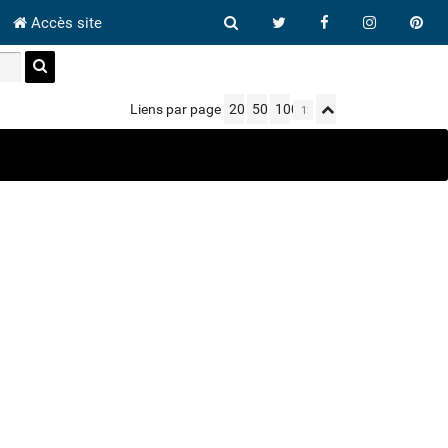
Accès site
Liens par page
20
50
100