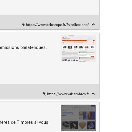
https://www.delcampe.fr/fr/collections/
émissions philatéliques.
https://www.wikitimbres.fr
chères de Timbres si vous