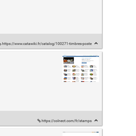
https://www.catawiki.fr/catalog/100271-timbres-poste
https://colnect.com/fr/stamps