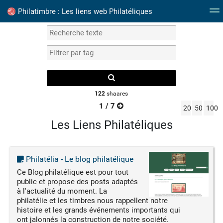
Philatimbre : Les liens web Philatéliques
Mots clefs
Catalogue Timbres France
Albums P
122
shaares
1 / 7
page suivante
20
50
100
Les Liens Philatéliques
Philatélia - Le blog philatélique
Ce Blog philatélique est pour tout
public et propose des posts adaptés
à l'actualité du moment. La
philatélie et les timbres nous rappellent notre
histoire et les grands événements importants qui
ont jalonnés la construction de notre société.