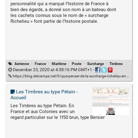
personnalité qui a marqué l’histoire de France à
bien des égards, a donné son nom à un bateau dont
les cachets connus sous le nom de « surcharge
Richelieu » font partie de l’histoire postale.
Aerienne
·
France
·
Maritime
·
Poste
·
Surcharge
·
Timbres
December 23, 2020 at 4:38:16 PM GMT+1
-
https://blog.delcampe.net/fr/que-penser-de-la-surcharge-richelieu-en-philatelie/?fbclid=IwAR3yYqSgGdgmQ7NaHA0-Zdp18hndVK-rMg0XgQvQ2Rz0CmUXEtQj1UUMPps
Les Timbres au type Pétain -
Accueil
Les Timbres au type Pétain. En
France et aux Colonies avec un
regard particulier sur le 1f50 brun, type Bersier