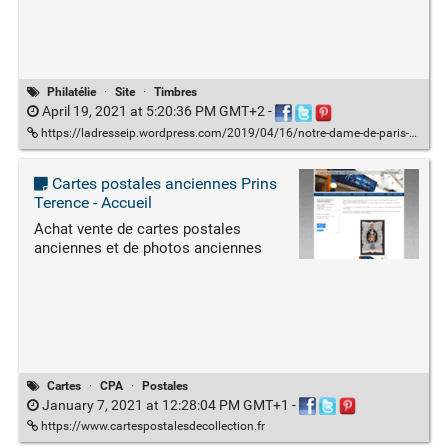
Philatélie
·
Site
·
Timbres
April 19, 2021 at 5:20:36 PM GMT+2
-
https://ladresseip.wordpress.com/2019/04/16/notre-dame-de-paris-gravee-dans-les-memoires-et-sur-des-timbres/
Cartes postales anciennes Prins
Terence - Accueil
Achat vente de cartes postales
anciennes et de photos anciennes
Cartes
·
CPA
·
Postales
January 7, 2021 at 12:28:04 PM GMT+1
-
https://www.cartespostalesdecollection.fr