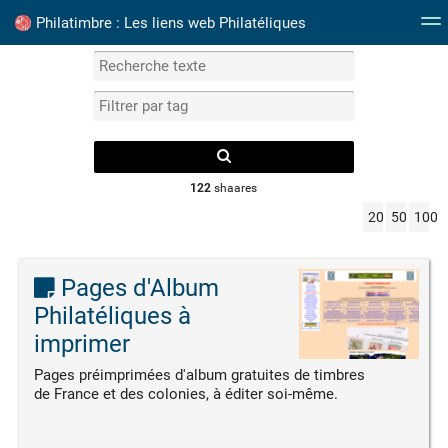
Philatimbre : Les liens web Philatéliques
Mots clefs
Catalogue Timbres France
Albums P
122
shaares
20
50
100
Pages d'Album
Philatéliques à
imprimer
Pages préimprimées d'album gratuites de timbres
de France et des colonies, à éditer soi-même.