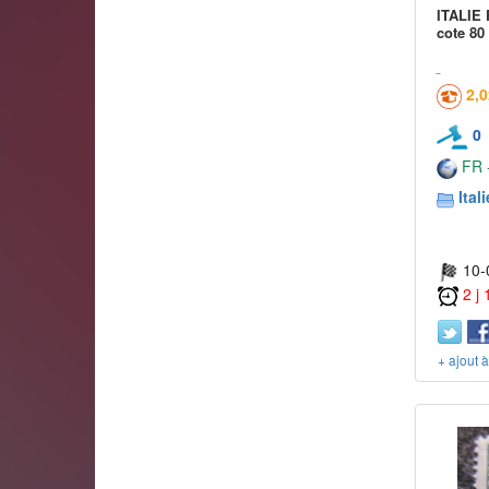
ITALIE 
cote 80
2,
0
FR -
Itali
10-
2 j
+ ajout 