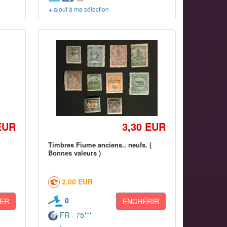
+ ajout à ma sélection
EUR
3,30 EUR
Timbres Fiume anciens.. neufs. (
Bonnes valeurs )
2,00 EUR
0
ER
ENCHÉRIR
FR - 75***