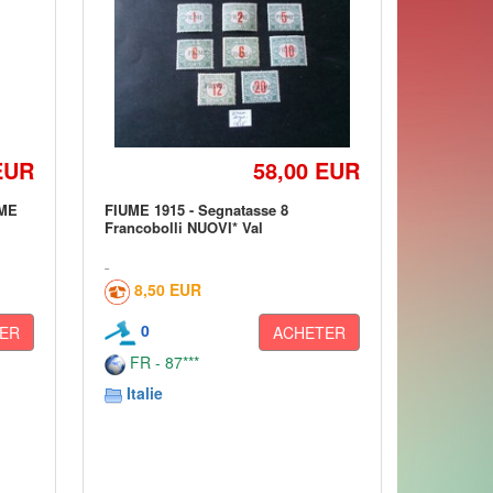
EUR
58,00 EUR
UME
FIUME 1915 - Segnatasse 8
Francobolli NUOVI* Val
8,50 EUR
0
ER
ACHETER
FR - 87***
Italie