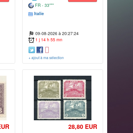
FR - 33***
Italie
09-08-2026 à 20:27:24
1 j 14 h 55 mn
+ ajout à ma sélection
EUR
28,80 EUR