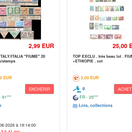
2,99 EUR
25,00 
ITALY/ITALIA "FIUME" 20
TOP EXCLU . très beau lot . FI
s/stamps
+ETHIOPIE . cot
60 EUR
2,00 EUR
0
ENCHÉRIR
ACHET
 91***
FR - 25***
e
Lots, collections
08-2026 à 19:14:00
 13 h 41 mn