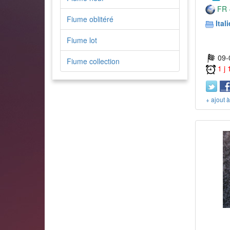
FR -
Fiume oblitéré
Itali
Fiume lot
09-
Fiume collection
1 j
+ ajout 