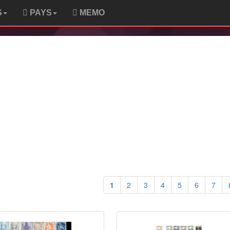
S
PAYS
MEMO
1
2
3
4
5
6
7