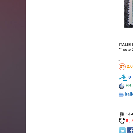
ITALIE 
** cote 
2,
0
FR -
Itali
14-
6 j