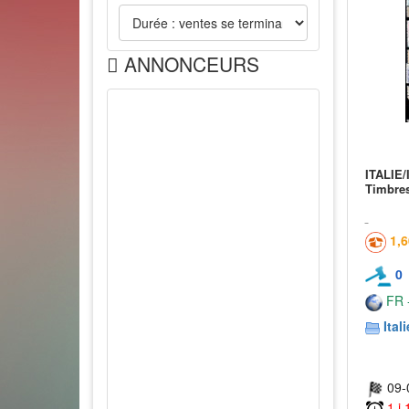
ANNONCEURS
ITALIE/
Timbre
1,
0
FR -
Itali
09-
1 j