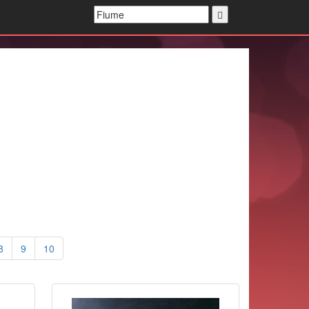
8
9
10