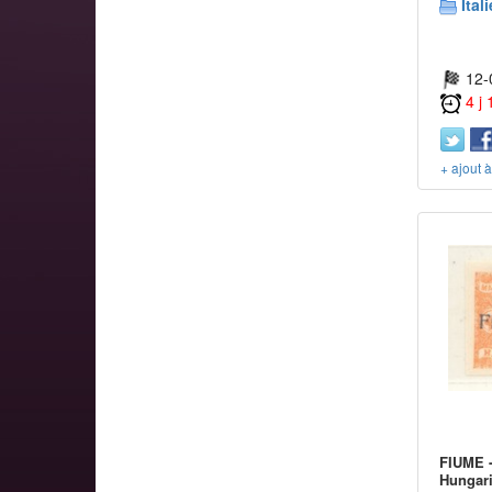
Itali
12-
4 j
+ ajout 
FIUME -
Hungari