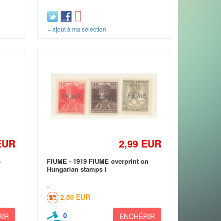
+ ajout à ma sélection
EUR
2,99 EUR
s
FIUME - 1919 FIUME overprint on
Hungarian stamps i
2,50 EUR
0
IR
ENCHÉRIR