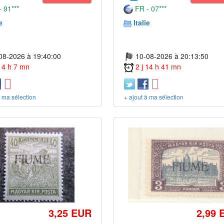
 91***
FR - 07***
e
Italie
08-2026 à 19:40:00
10-08-2026 à 20:13:50
 14 h 7 mn
2 j 14 h 41 mn
à ma sélection
+ ajout à ma sélection
3,25 EUR
2,99 