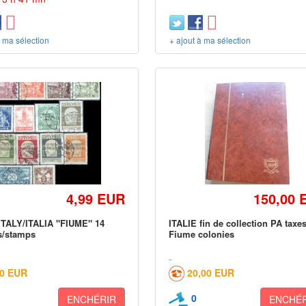
à ma sélection
+ ajout à ma sélection
4,99 EUR
150,00 
ITALY/ITALIA "FIUME" 14
ITALIE fin de collection PA taxe
s/stamps
Fiume colonies
60 EUR
20,00 EUR
0
ENCHÉRIR
ENCHÉR