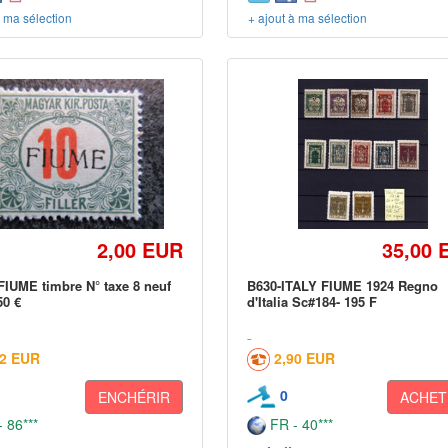
à ma sélection
+ ajout à ma sélection
2,00 EUR
35,00 
FIUME timbre N° taxe 8 neuf
B630-ITALY FIUME 1924 Regno
50 €
d'Italia Sc#184- 195 F
02 EUR
2,90 EUR
0
ENCHÉRIR
ACHET
 86***
FR - 40***