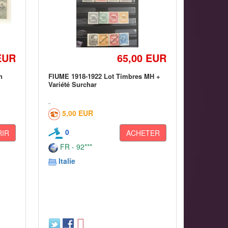
EUR
65,00 EUR
n
FIUME 1918-1922 Lot Timbres MH +
Variété Surchar
5,00 EUR
0
IR
ACHETER
FR - 92***
Italie