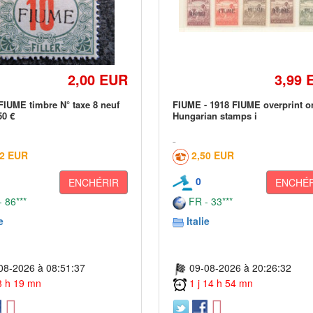
2,00 EUR
3,99 
FIUME timbre N° taxe 8 neuf
FIUME - 1918 FIUME overprint o
50 €
Hungarian stamps i
02 EUR
2,50 EUR
0
ENCHÉRIR
ENCHÉR
 86***
FR - 33***
e
Italie
08-2026 à 08:51:37
09-08-2026 à 20:26:32
 3 h 19 mn
1 j 14 h 54 mn