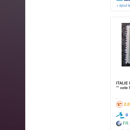
+ ajout 
ITALIE 
** cote 
2,
0
FR -