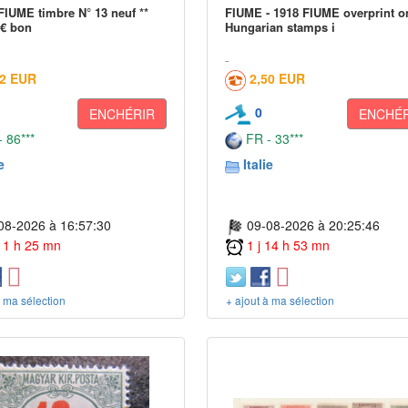
FIUME timbre N° 13 neuf **
FIUME - 1918 FIUME overprint o
 € bon
Hungarian stamps i
02 EUR
2,50 EUR
0
ENCHÉRIR
ENCHÉR
 86***
FR - 33***
e
Italie
08-2026 à 16:57:30
09-08-2026 à 20:25:46
 11 h 25 mn
1 j 14 h 53 mn
à ma sélection
+ ajout à ma sélection