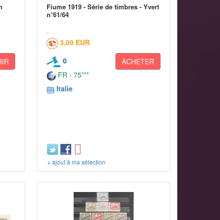
n
Fiume 1919 - Série de timbres - Yvert
n°61/64
3,00 EUR
0
IR
ACHETER
FR - 75***
Italie
+ ajout à ma sélection