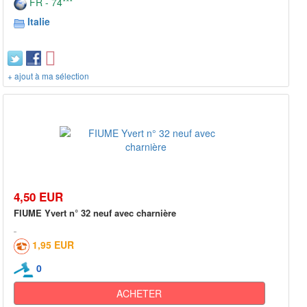
FR - 74***
Italie
+ ajout à ma sélection
4,50 EUR
FIUME Yvert n° 32 neuf avec charnière
1,95 EUR
0
ACHETER