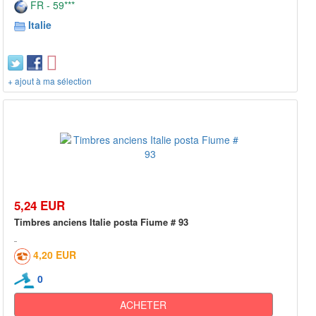
FR - 59***
Italie
+ ajout à ma sélection
5,24 EUR
Timbres anciens Italie posta Fiume # 93
4,20 EUR
0
ACHETER