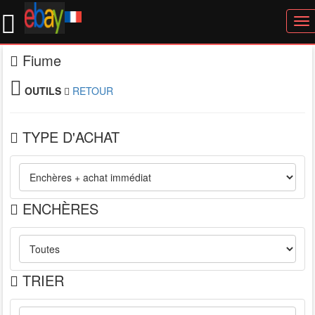
To
nav
Fiume
OUTILS
RETOUR
TYPE D'ACHAT
ENCHÈRES
TRIER