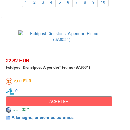
1
2
3
4
5
6
7
8
9
10
22,82 EUR
Feldpost Dienstpost Alpendorf Fiume (BA6531)
2,00 EUR
0
ACHETER
DE - 35***
Allemagne, anciennes colonies