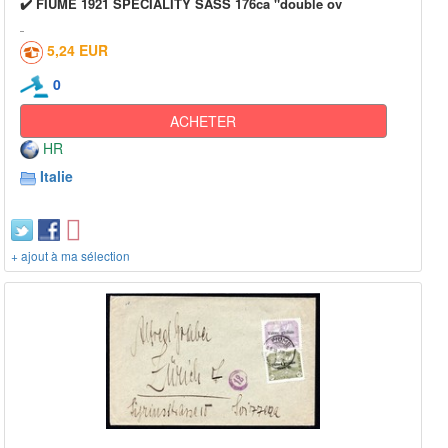
✔️ FIUME 1921 SPECIALITY SASS 176ca "double ov
5,24 EUR
0
ACHETER
HR
Italie
+ ajout à ma sélection