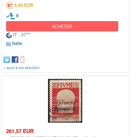
5,50 EUR
0
ACHETER
IT - 37***
Italie
+ ajout à ma sélection
261,57 EUR