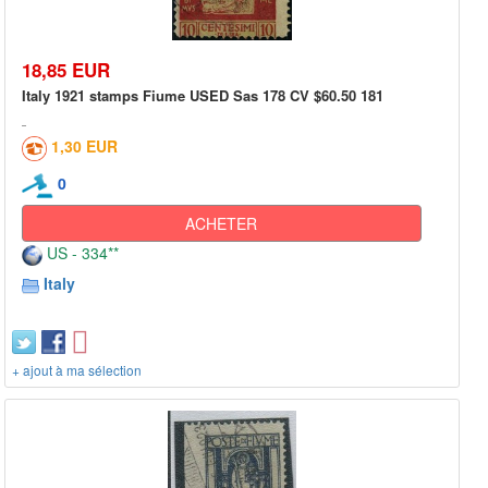
18,85 EUR
Italy 1921 stamps Fiume USED Sas 178 CV $60.50 181
1,30 EUR
0
ACHETER
US - 334**
Italy
+ ajout à ma sélection