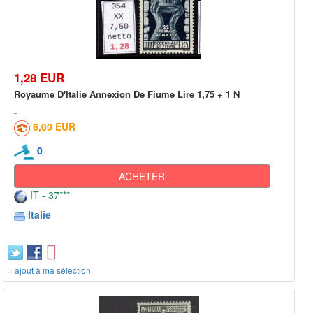
1,28 EUR
Royaume D'Italie Annexion De Fiume Lire 1,75 + 1 N
6,00 EUR
0
ACHETER
IT - 37***
Italie
+ ajout à ma sélection