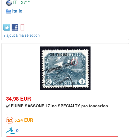
IT - 37***
Italie
+ ajout à ma sélection
34,98 EUR
✔️ FIUME SASSONE 171nc SPECIALTY pro fondazion
5,24 EUR
0