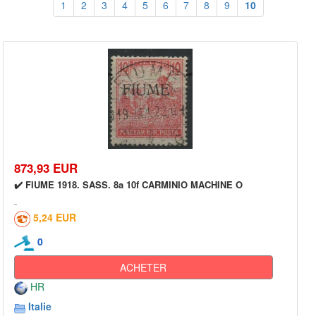
1
2
3
4
5
6
7
8
9
10
873,93 EUR
✔️ FIUME 1918. SASS. 8a 10f CARMINIO MACHINE O
5,24 EUR
0
ACHETER
HR
Italie