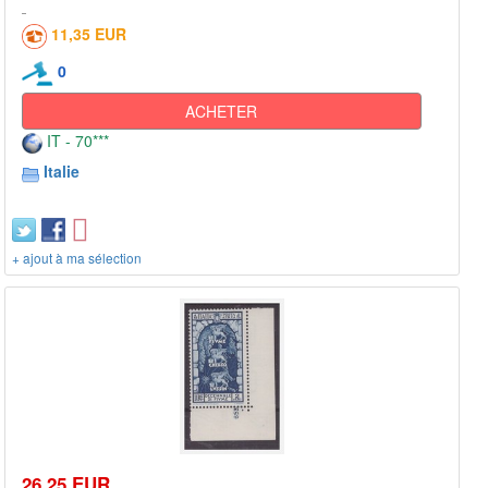
11,35 EUR
0
ACHETER
IT - 70***
Italie
+ ajout à ma sélection
26,25 EUR