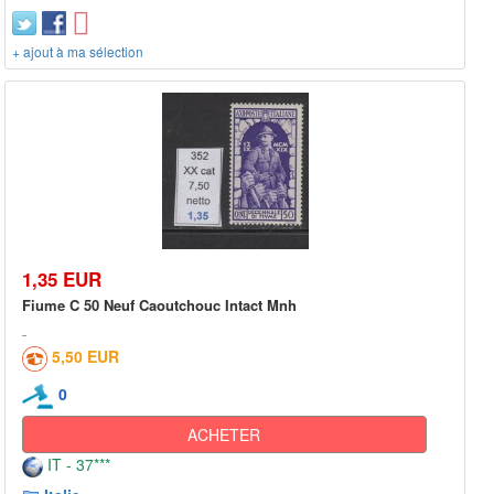
+ ajout à ma sélection
1,35 EUR
Fiume C 50 Neuf Caoutchouc Intact Mnh
5,50 EUR
0
ACHETER
IT - 37***