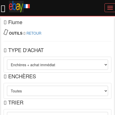
To
nav
Fiume
OUTILS
RETOUR
TYPE D'ACHAT
ENCHÈRES
TRIER