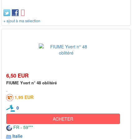
+ ajout à ma sélection
6,50 EUR
FIUME Yvert n° 48 oblitéré
1,95 EUR
0
ACHETER
FR - 59***
Italie