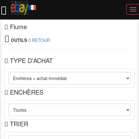
To
nav
Fiume
OUTILS
RETOUR
TYPE D'ACHAT
ENCHÈRES
TRIER