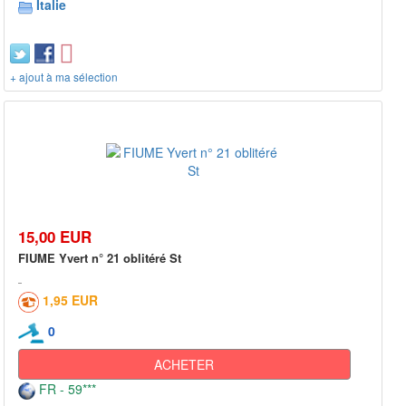
Italie
+ ajout à ma sélection
15,00 EUR
FIUME Yvert n° 21 oblitéré St
1,95 EUR
0
ACHETER
FR - 59***