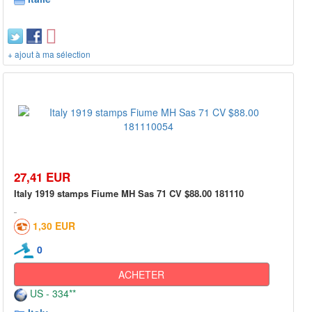
+ ajout à ma sélection
27,41 EUR
Italy 1919 stamps Fiume MH Sas 71 CV $88.00 181110
1,30 EUR
0
ACHETER
US - 334**