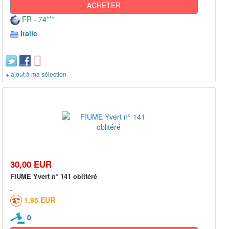
ACHETER
FR - 74***
Italie
+ ajout à ma sélection
30,00 EUR
FIUME Yvert n° 141 oblitéré
1,95 EUR
0