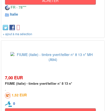
ACHETER
FR - 78***
Italie
+ ajout à ma sélection
7,00 EUR
FIUME (italie) - timbre yvert/tellier n° 8 13 n*
1,52 EUR
0