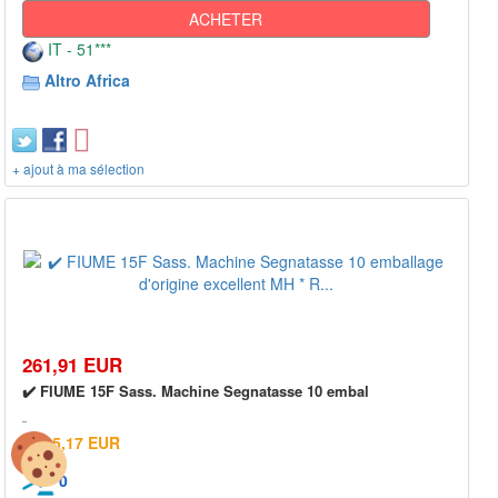
ACHETER
IT - 51***
Altro Africa
+ ajout à ma sélection
261,91 EUR
✔️ FIUME 15F Sass. Machine Segnatasse 10 embal
5,17 EUR
0