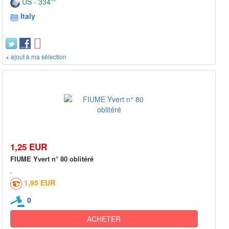
US - 334**
Italy
+ ajout à ma sélection
1,25 EUR
FIUME Yvert n° 80 oblitéré
1,95 EUR
0
ACHETER