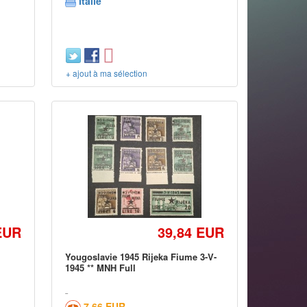
Italie
+ ajout à ma sélection
EUR
39,84 EUR
Yougoslavie 1945 Rijeka Fiume 3-V-
1945 ** MNH Full
7,66 EUR