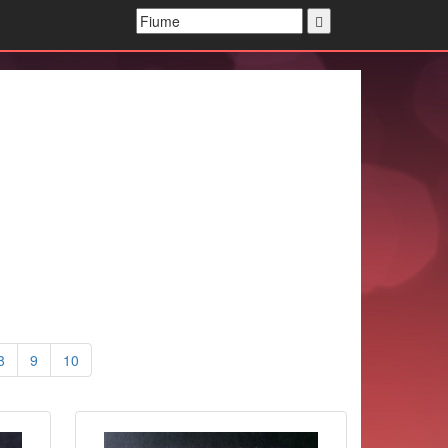
8
9
10