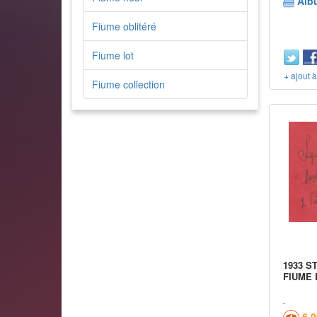
Alb
Fiume oblitéré
Fiume lot
+ ajout 
Fiume collection
1933 S
FIUME L
6,