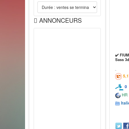
ANNONCEURS
✔️ FIUM
Sass 3
5,
0
HR
Itali