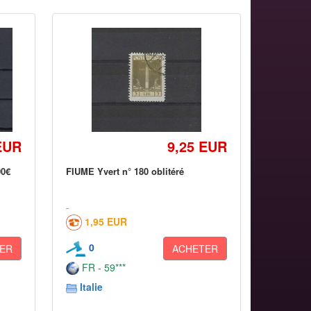
EUR
9,25 EUR
00€
FIUME Yvert n° 180 oblitéré
1,95 EUR
0
ER
ACHETER
FR - 59***
Italie