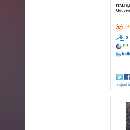
ITALIE,
Gouver
1,
0
FR -
Itali
+ ajout 