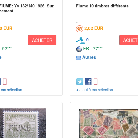
FIUME: Yv 132/140 1926, Sur.
Fiume 10 timbres différents
nement
60 EUR
2,02 EUR
0
ACHETER
ACHET
 92***
FR - 77***
e
Autres
à ma sélection
+ ajout à ma sélection