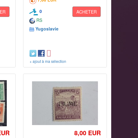
0
ER
ACHETER
RS
Yugoslavie
+ ajout à ma sélection
EUR
8,00 EUR