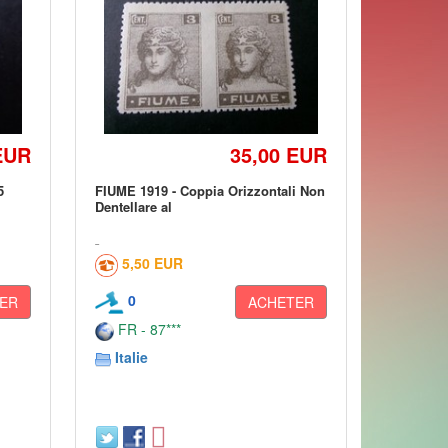
EUR
35,00 EUR
5
FIUME 1919 - Coppia Orizzontali Non
Dentellare al
5,50 EUR
0
ER
ACHETER
FR - 87***
Italie