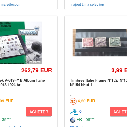
à ma sélection
+ ajout à ma sélection
262,79 EUR
3,99 
k A-819F/1B Album Italie
Timbres Italie Fiume N°152/ N°1
918-1924 br
N°154 Neuf 1
,99 EUR
4,20 EUR
0
ACHETER
ACHET
 35***
FR - 06***