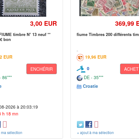
3,00 EUR
369,99 
FIUME timbre N° 13 neuf **
fiume Timbres 200 différents ti
 € bon
02 EUR
19,96 EUR
0
ENCHÉRIR
ACHET
 86***
DE - 35***
e
Croatie
08-2026 à 20:03:19
 8 h 18 mn
à ma sélection
+ ajout à ma sélection