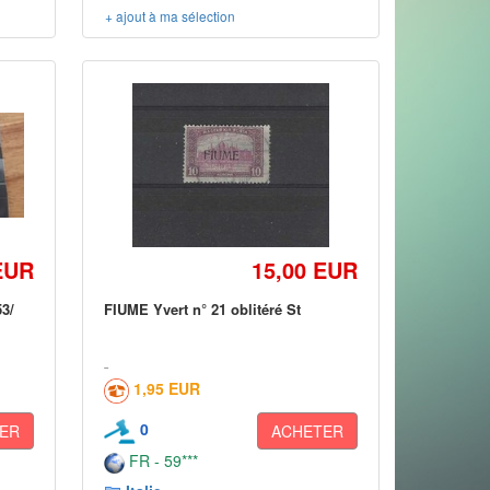
+ ajout à ma sélection
EUR
15,00 EUR
53/
FIUME Yvert n° 21 oblitéré St
1,95 EUR
0
ER
ACHETER
FR - 59***