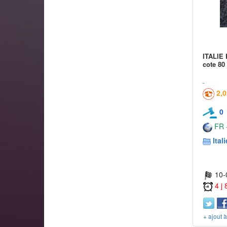
ITALIE 
cote 80
2,
0
FR -
Itali
10-
4 j
+ ajout 