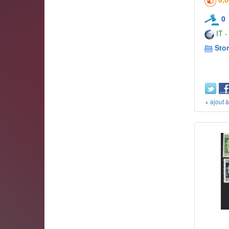
0
IT -
Stor
+ ajout 