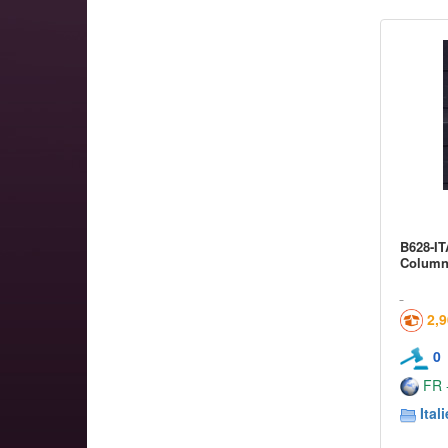
B628-IT
Column
2,
0
FR -
Itali