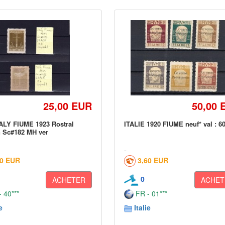
25,00 EUR
50,00 
ALY FIUME 1923 Rostral
ITALIE 1920 FIUME neuf* val : 6
 Sc#182 MH ver
90 EUR
3,60 EUR
0
ACHETER
ACHET
 40***
FR - 01***
e
Italie