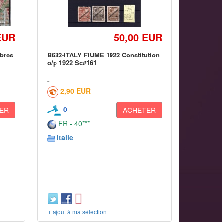
EUR
50,00 EUR
mbres
B632-ITALY FIUME 1922 Constitution
o/p 1922 Sc#161
2,90 EUR
0
ER
ACHETER
FR - 40***
Italie
+ ajout à ma sélection