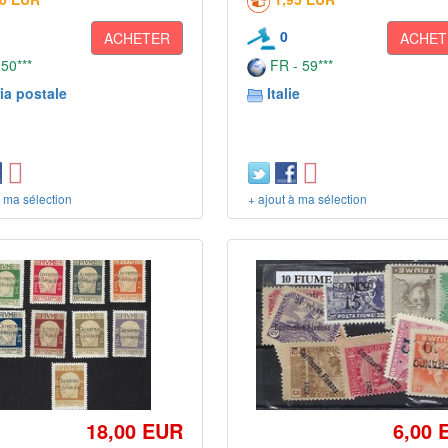
0
ACHETER
ACHET
 50***
FR - 59***
ia postale
Italie
à ma sélection
+ ajout à ma sélection
18,00 EUR
6,00 