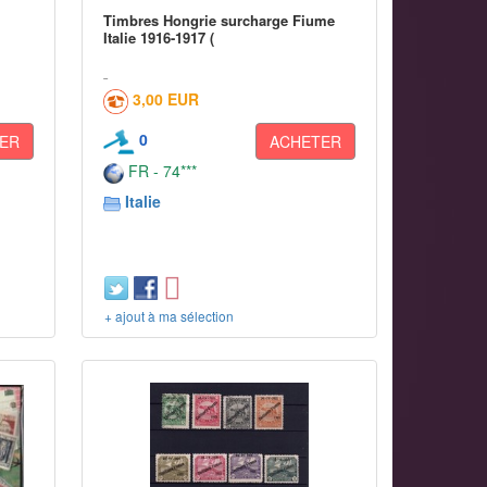
Timbres Hongrie surcharge Fiume
Italie 1916-1917 (
3,00 EUR
0
ER
ACHETER
FR - 74***
Italie
+ ajout à ma sélection