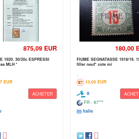
875,09 EUR
180,00 
E 1920. 30/20c ESPRESSI
FIUME SEGNATASSE 1918/19. 1
daa MLH *
filler neuf* cote mi
17 EUR
10,00 EUR
0
ACHETER
ACHET
FR - 87***
e
Italie