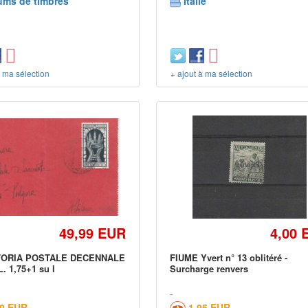
ums de timbres
Italie
à ma sélection
+ ajout à ma sélection
49,99 EUR
4,00 
TORIA POSTALE DECENNALE
FIUME Yvert n° 13 oblitéré -
. 1,75+1 su l
Surcharge renvers
00 EUR
1,95 EUR