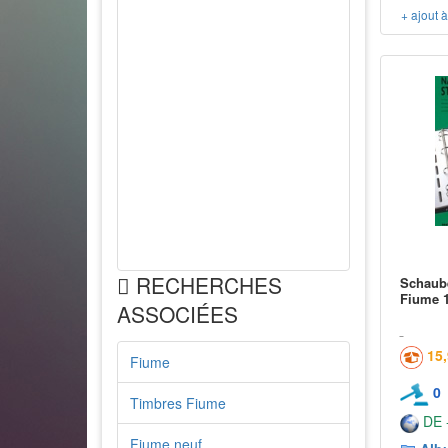
+ ajout 
RECHERCHES
Schaube
Fiume 1
ASSOCIÉES
15
Fiume
0
Timbres Fiume
DE -
Fiume neuf