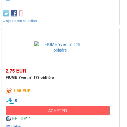
+ ajout à ma sélection
2,75 EUR
FIUME Yvert n° 179 oblitéré
1,95 EUR
0
ACHETER
FR - 59***
Italie