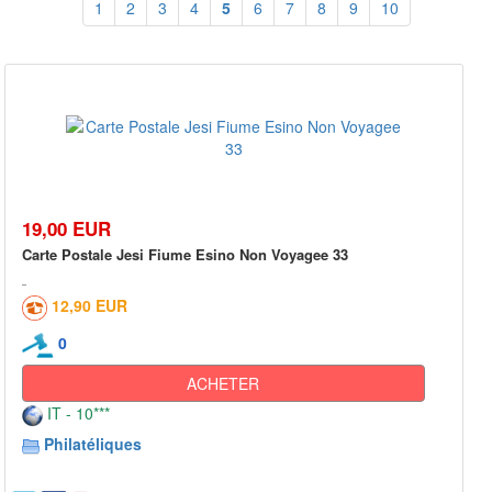
1
2
3
4
5
6
7
8
9
10
19,00 EUR
Carte Postale Jesi Fiume Esino Non Voyagee 33
12,90 EUR
0
ACHETER
IT - 10***
Philatéliques