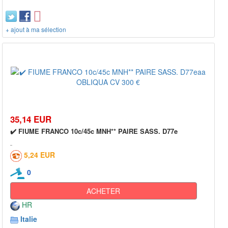
+ ajout à ma sélection
35,14 EUR
✔️ FIUME FRANCO 10c/45c MNH** PAIRE SASS. D77e
5,24 EUR
0
ACHETER
HR
Italie