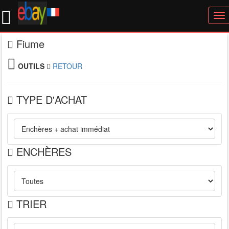
To
nav
Fiume
OUTILS
RETOUR
TYPE D'ACHAT
ENCHÈRES
TRIER