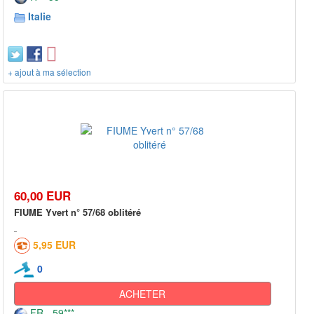
Italie
+ ajout à ma sélection
60,00 EUR
FIUME Yvert n° 57/68 oblitéré
5,95 EUR
0
ACHETER
FR - 59***