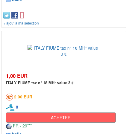
+ ajout à ma sélection
1,00 EUR
ITALY FIUME tax n° 18 MH* value 3 €
2,00 EUR
0
ACHETER
FR - 29***