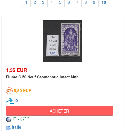
1
2
3
4
5
6
7
8
9
10
1,35 EUR
Fiume C 50 Neuf Caoutchouc Intact Mnh
5,50 EUR
0
ACHETER
IT - 37***
Italie