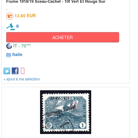
Fiume 1918/19 Sceau-Cachet - 10f Vert Et Rouge Sur
12,60 EUR
0
ACHETER
IT - 70***
Italie
+ ajout à ma sélection