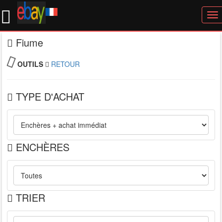
To
nav
Fiume
OUTILS
RETOUR
TYPE D'ACHAT
ENCHÈRES
TRIER