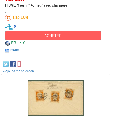
FIUME Yvert n° 46 neuf avec charnière
1,95 EUR
0
ACHETER
FR - 59***
Italie
+ ajout à ma sélection