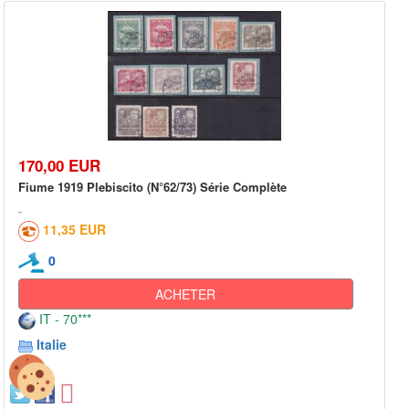
170,00 EUR
Fiume 1919 Plebiscito (N°62/73) Série Complète
11,35 EUR
0
ACHETER
IT - 70***
Italie