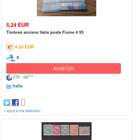
5,24 EUR
Timbres anciens Italie posta Fiume # 93
4,20 EUR
0
ACHETER
FR - 06***
Italie
+ ajout à ma sélection