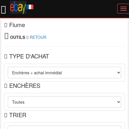
To
nav
Fiume
OUTILS
RETOUR
TYPE D'ACHAT
ENCHÈRES
TRIER