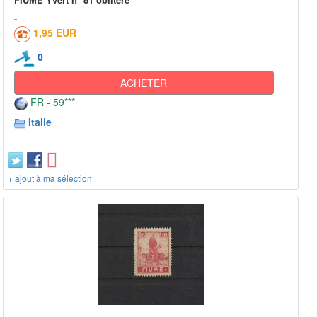
1,95 EUR
0
ACHETER
FR - 59***
Italie
+ ajout à ma sélection