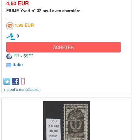
4,50 EUR
FIUME Yvert n° 32 neuf avec charnière
1,95 EUR
0
ACHETER
FR - 59***
Italie
+ ajout à ma sélection