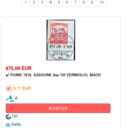
1
2
3
4
5
6
7
8
9
10
875,09 EUR
✔️ FIUME 1918. SASSONE 8aa 10f VERMIGLIO, MACH
5,17 EUR
0
ACHETER
HR
Italie