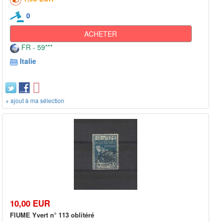
0
ACHETER
FR - 59***
Italie
+ ajout à ma sélection
10,00 EUR
FIUME Yvert n° 113 oblitéré