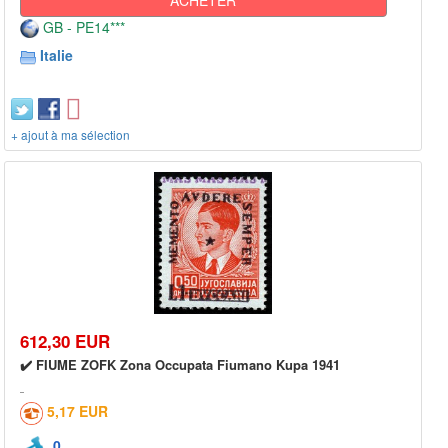
GB - PE14***
Italie
+ ajout à ma sélection
612,30 EUR
✔️ FIUME ZOFK Zona Occupata Fiumano Kupa 1941
5,17 EUR
0