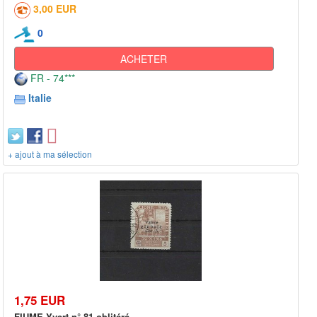
3,00 EUR
0
ACHETER
FR - 74***
Italie
+ ajout à ma sélection
1,75 EUR
FIUME Yvert n° 81 oblitéré