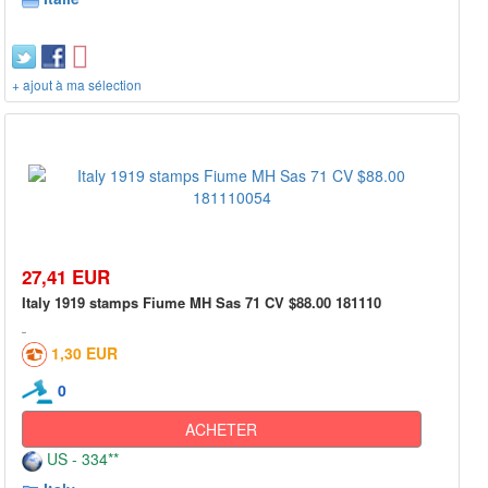
+ ajout à ma sélection
27,41 EUR
Italy 1919 stamps Fiume MH Sas 71 CV $88.00 181110
1,30 EUR
0
ACHETER
US - 334**