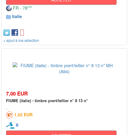
FR - 78***
Italie
+ ajout à ma sélection
7,00 EUR
FIUME (italie) - timbre yvert/tellier n° 8 13 n*
1,52 EUR
0