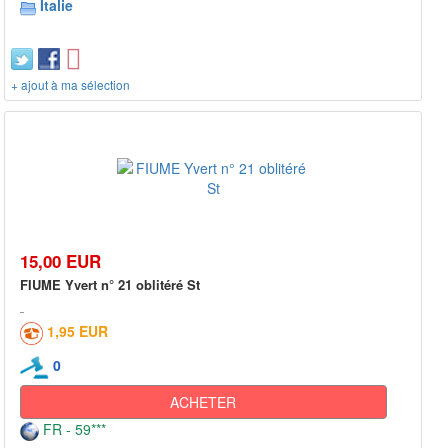
Italie
+ ajout à ma sélection
15,00 EUR
FIUME Yvert n° 21 oblitéré St
1,95 EUR
0
ACHETER
FR - 59***