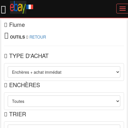
To
nav
Fiume
OUTILS
RETOUR
TYPE D'ACHAT
ENCHÈRES
TRIER