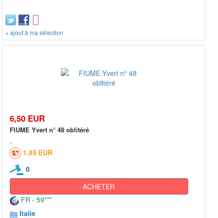
+ ajout à ma sélection
6,50 EUR
FIUME Yvert n° 48 oblitéré
1,95 EUR
0
ACHETER
FR - 59***
Italie