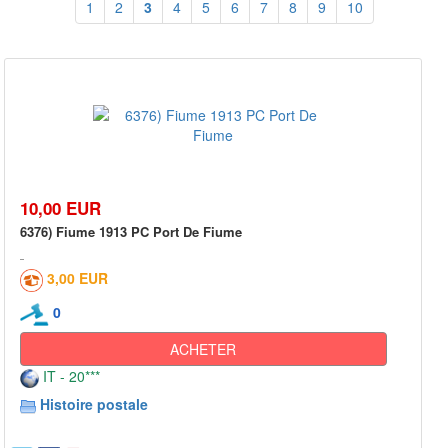
1
2
3
4
5
6
7
8
9
10
10,00 EUR
6376) Fiume 1913 PC Port De Fiume
3,00 EUR
0
ACHETER
IT - 20***
Histoire postale