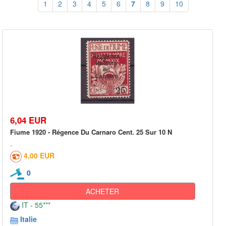
1
2
3
4
5
6
7
8
9
10
6,04 EUR
Fiume 1920 - Régence Du Carnaro Cent. 25 Sur 10 N
4,00 EUR
0
ACHETER
IT - 55***
Italie