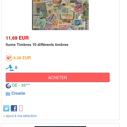
11,69 EUR
fiume Timbres 10 différents timbres
4,38 EUR
0
ACHETER
DE - 35***
Croatie
+ ajout à ma sélection