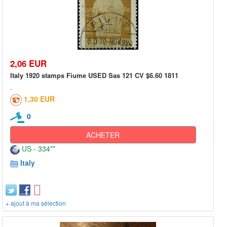
2,06 EUR
Italy 1920 stamps Fiume USED Sas 121 CV $6.60 1811
1,30 EUR
0
ACHETER
US - 334**
Italy
+ ajout à ma sélection