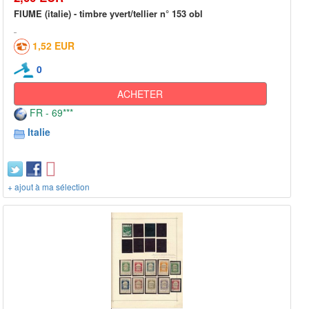
FIUME (italie) - timbre yvert/tellier n° 153 obl
1,52 EUR
0
ACHETER
FR - 69***
Italie
+ ajout à ma sélection