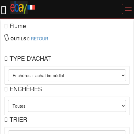
To
nav
Fiume
OUTILS
RETOUR
TYPE D'ACHAT
ENCHÈRES
TRIER