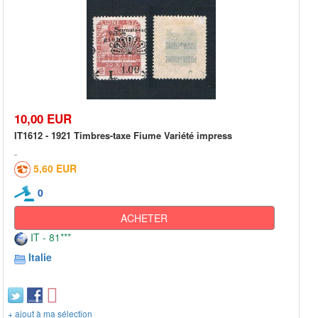
10,00 EUR
IT1612 - 1921 Timbres-taxe Fiume Variété impress
5,60 EUR
0
ACHETER
IT - 81***
Italie
+ ajout à ma sélection