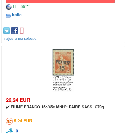
IT - 55***
Italie
+ ajout à ma sélection
26,24 EUR
✔️ FIUME FRANCO 15c/45c MNH** PAIRE SASS. C79g
5,24 EUR
0