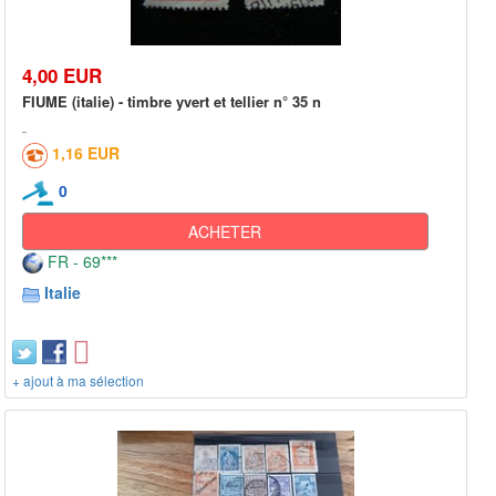
4,00 EUR
FIUME (italie) - timbre yvert et tellier n° 35 n
1,16 EUR
0
ACHETER
FR - 69***
Italie
+ ajout à ma sélection