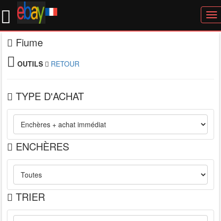
To
nav
Fiume
OUTILS
RETOUR
TYPE D'ACHAT
ENCHÈRES
TRIER