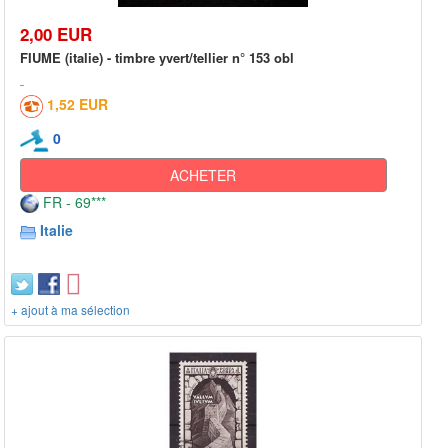
2,00 EUR
FIUME (italie) - timbre yvert/tellier n° 153 obl
1,52 EUR
0
ACHETER
FR - 69***
Italie
+ ajout à ma sélection