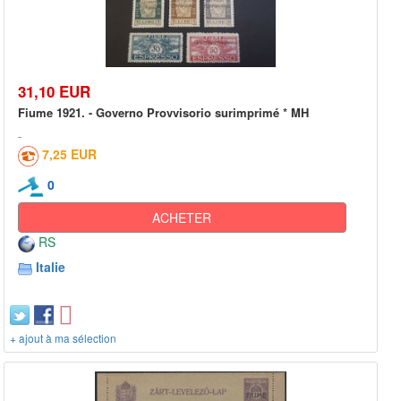
31,10 EUR
Fiume 1921. - Governo Provvisorio surimprimé * MH
7,25 EUR
0
ACHETER
RS
Italie
+ ajout à ma sélection