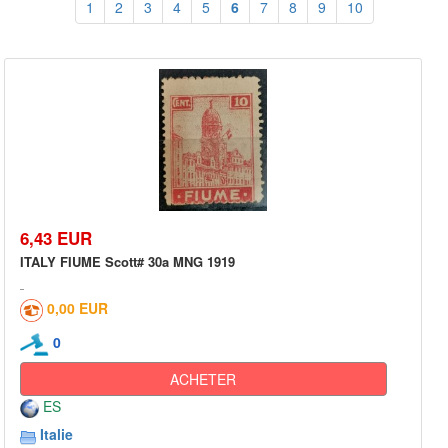
1
2
3
4
5
6
7
8
9
10
6,43 EUR
ITALY FIUME Scott# 30a MNG 1919
0,00 EUR
0
ACHETER
ES
Italie