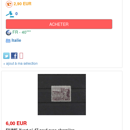
2,90 EUR
0
ACHETER
FR - 40***
Italie
+ ajout à ma sélection
6,00 EUR
FIUME Yvert n° 47 neuf avec charnière