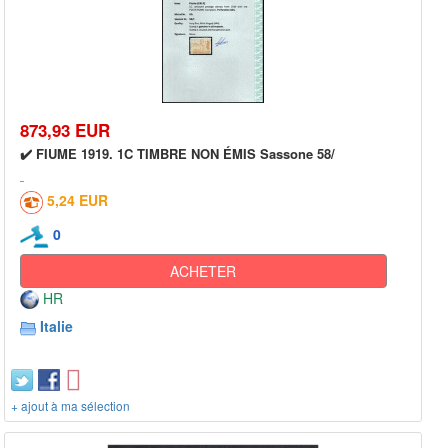
873,93 EUR
✔️ FIUME 1919. 1C TIMBRE NON ÉMIS Sassone 58/
5,24 EUR
0
ACHETER
HR
Italie
+ ajout à ma sélection