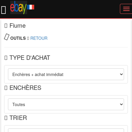
To
nav
Fiume
OUTILS
RETOUR
TYPE D'ACHAT
ENCHÈRES
TRIER