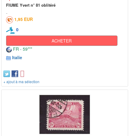
FIUME Yvert n° 81 oblitéré
1,95 EUR
0
ACHETER
FR - 59***
Italie
+ ajout à ma sélection