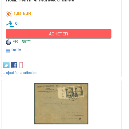
1,95 EUR
0
ACHETER
FR - 59***
Italie
+ ajout à ma sélection