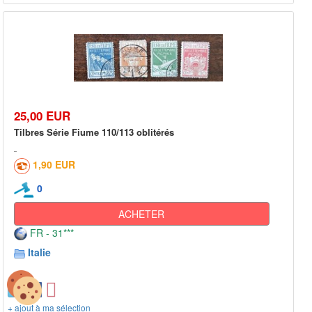
25,00 EUR
Tilbres Série Fiume 110/113 oblitérés
1,90 EUR
0
ACHETER
FR - 31***
Italie
+ ajout à ma sélection