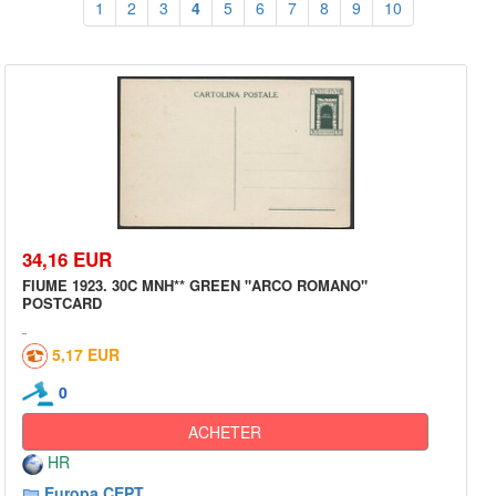
1
2
3
4
5
6
7
8
9
10
34,16 EUR
FIUME 1923. 30C MNH** GREEN "ARCO ROMANO"
POSTCARD
5,17 EUR
0
ACHETER
HR
Europa CEPT