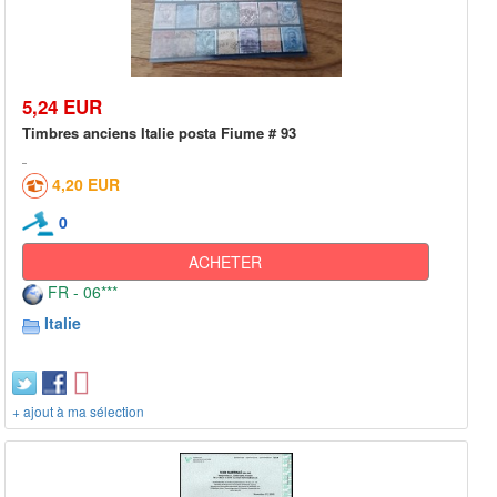
5,24 EUR
Timbres anciens Italie posta Fiume # 93
4,20 EUR
0
ACHETER
FR - 06***
Italie
+ ajout à ma sélection