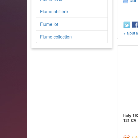
Dal 
Fiume oblitéré
Fiume lot
+ ajout 
Fiume collection
Italy 1
121 CV 
1,