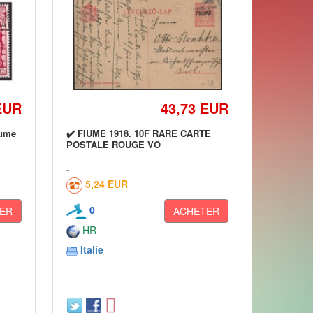
EUR
43,73 EUR
iume
✔️ FIUME 1918. 10F RARE CARTE
POSTALE ROUGE VO
5,24 EUR
0
ER
ACHETER
HR
Italie