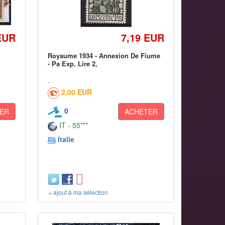
EUR
7,19 EUR
Royaume 1934 - Annexion De Fiume
- Pa Exp. Lire 2,
2,00 EUR
0
ER
ACHETER
IT - 55***
Italie
+ ajout à ma sélection