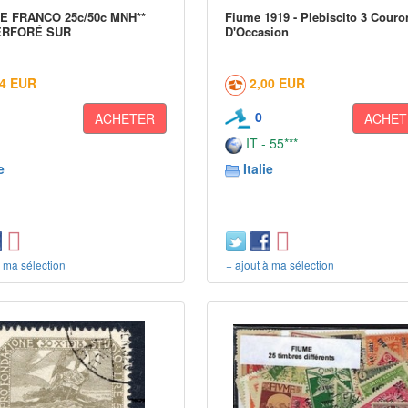
ME FRANCO 25c/50c MNH**
Fiume 1919 - Plebiscito 3 Cour
ERFORÉ SUR
D'Occasion
24 EUR
2,00 EUR
0
ACHETER
ACHET
IT - 55***
e
Italie
à ma sélection
+ ajout à ma sélection