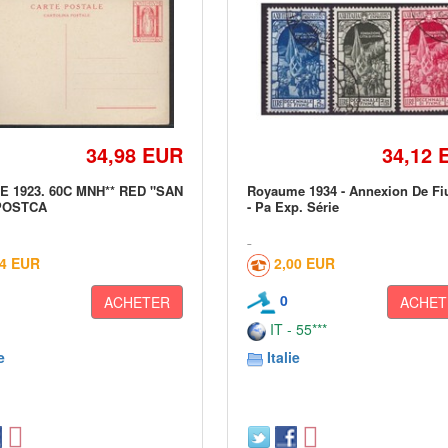
34,98 EUR
34,12 
ME 1923. 60C MNH** RED "SAN
Royaume 1934 - Annexion De F
POSTCA
- Pa Exp. Série
24 EUR
2,00 EUR
0
ACHETER
ACHET
IT - 55***
e
Italie