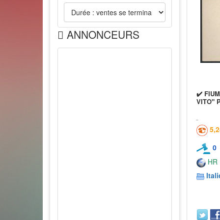
ANNONCEURS
✔️ FIU
VITO" 
5,
0
HR
Itali