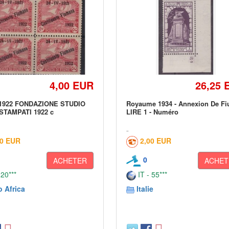
4,00 EUR
26,25 
1922 FONDAZIONE STUDIO
Royaume 1934 - Annexion De F
TAMPATI 1922 c
LIRE 1 - Numéro
00 EUR
2,00 EUR
0
ACHETER
ACHET
 20***
IT - 55***
o Africa
Italie