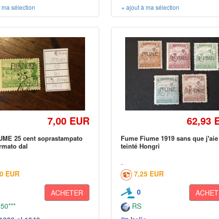
à ma sélection
+ ajout à ma sélection
7,00 EUR
62,93 
UME 25 cent soprastampato
Fume Fiume 1919 sans que j'aie
irmato dal
teinté Hongri
50 EUR
7,25 EUR
0
ACHETER
ACHET
 50***
RS