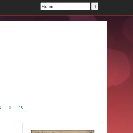
8
9
10