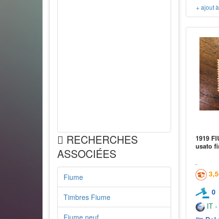
+ ajout 
RECHERCHES
1919 FI
usato f
ASSOCIÉES
3,
Fiume
0
Timbres Fiume
IT -
Fiume neuf