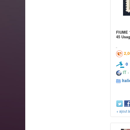
FIUME 
45 Usa
2,
0
IT -
Itali
+ ajout 