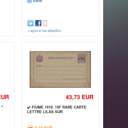
Italie
+ ajout à ma sélection
EUR
43,73 EUR
 "
✔️ FIUME 1918. 15F RARE CARTE
LETTRE LILAS SUR
5,24 EUR