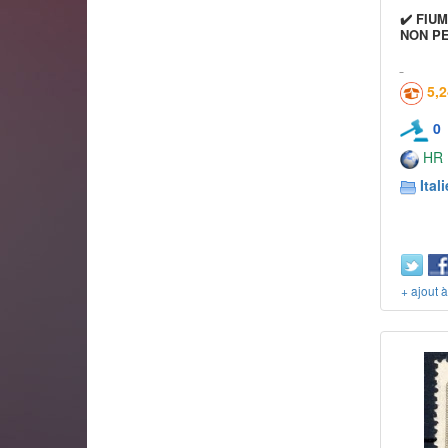
✔️ FIU
NON P
5,
0
HR
Itali
+ ajout 