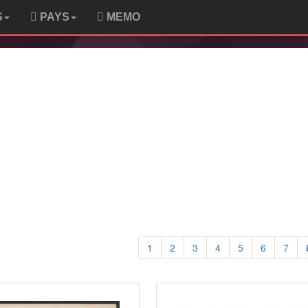
S
PAYS
MEMO
1
2
3
4
5
6
7