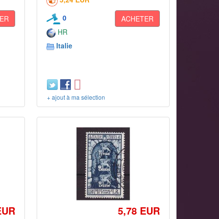
0
ER
ACHETER
HR
Italie
+ ajout à ma sélection
EUR
5,78 EUR