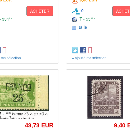
0
ACHETER
ACHET
 334**
IT - 55***
y
Italie
à ma sélection
+ ajout à ma sélection
43,73 EUR
9,40 