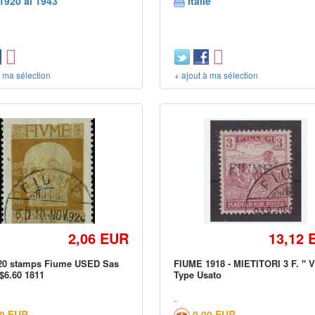
1920 al 1943
Italie
à ma sélection
+ ajout à ma sélection
2,06 EUR
13,12 
920 stamps Fiume USED Sas
FIUME 1918 - MIETITORI 3 F. " V
$6.60 1811
Type Usato
30 EUR
9,00 EUR