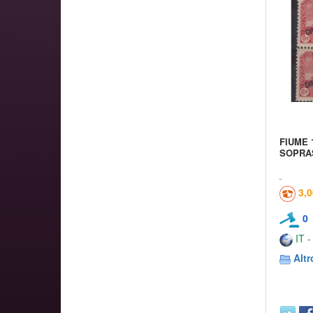
FIUME 
SOPRAS
3,
0
IT -
Altr