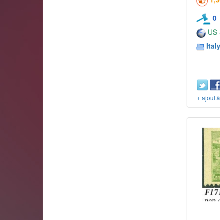
0
US -
Ital
+ ajout 