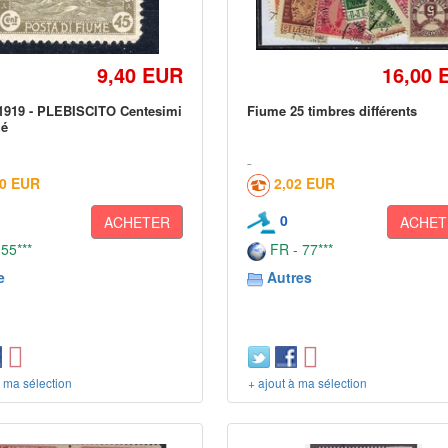
9,40 EUR
16,00 
1919 - PLEBISCITO Centesimi
Fiume 25 timbres différents
gé
00 EUR
2,02 EUR
0
ACHETER
ACHET
 55***
FR - 77***
e
Autres
à ma sélection
+ ajout à ma sélection