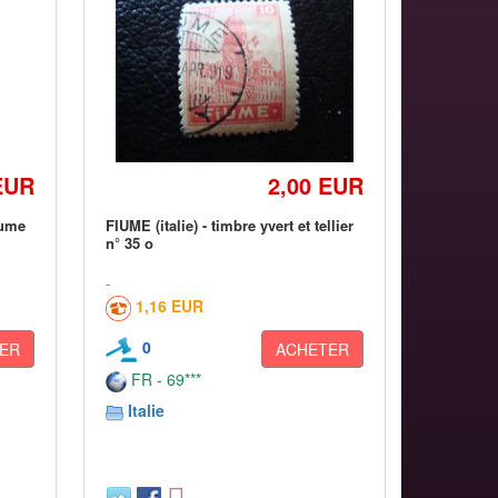
EUR
2,00 EUR
iume
FIUME (italie) - timbre yvert et tellier
n° 35 o
1,16 EUR
0
ER
ACHETER
FR - 69***
Italie