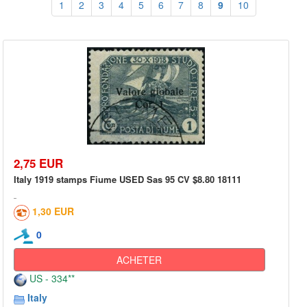
1
2
3
4
5
6
7
8
9
10
2,75 EUR
Italy 1919 stamps Fiume USED Sas 95 CV $8.80 18111
1,30 EUR
0
ACHETER
US - 334**
Italy