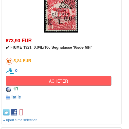
873,93 EUR
✔️ FIUME 1921. 0,04L/10c Segnatasse 16sde MH*
5,24 EUR
0
ACHETER
HR
Italie
+ ajout à ma sélection