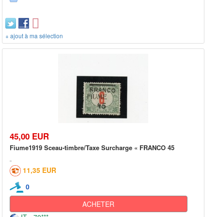
+ ajout à ma sélection
45,00 EUR
Fiume1919 Sceau-timbre/Taxe Surcharge « FRANCO 45
11,35 EUR
0
ACHETER