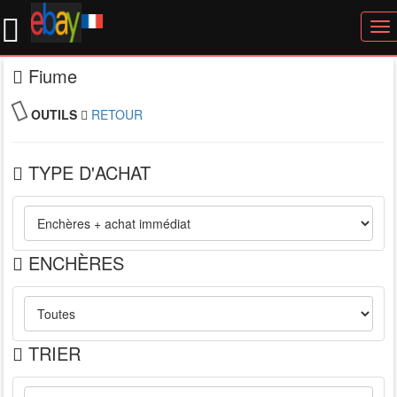
To
nav
Fiume
OUTILS
RETOUR
TYPE D'ACHAT
ENCHÈRES
TRIER