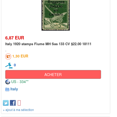
6,87 EUR
Italy 1920 stamps Fiume MH Sas 133 CV $22.00 18111
1,30 EUR
0
ACHETER
US - 334**
Italy
+ ajout à ma sélection