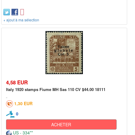
+ ajout à ma sélection
4,58 EUR
Italy 1920 stamps Fiume MH Sas 110 CV $44.00 18111
1,30 EUR
0
ACHETER
US - 334**