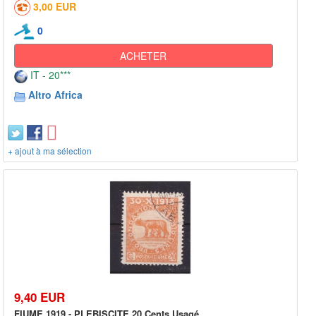
3,00 EUR
0
ACHETER
IT - 20***
Altro Africa
+ ajout à ma sélection
9,40 EUR
FIUME 1919 - PLEBISCITE 20 Cents Usagé