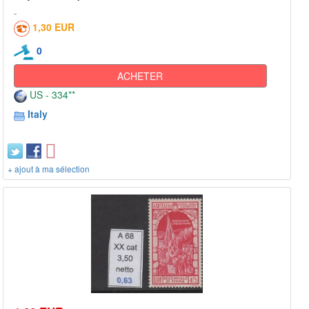
1,30 EUR
0
ACHETER
US - 334**
Italy
+ ajout à ma sélection