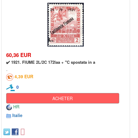
60,36 EUR
✔️ 1921. FIUME 2L/2C 172laa + "C spostata in a
4,39 EUR
0
ACHETER
HR
Italie