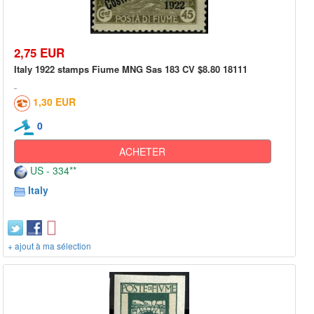
2,75 EUR
Italy 1922 stamps Fiume MNG Sas 183 CV $8.80 18111
1,30 EUR
0
ACHETER
US - 334**
Italy
+ ajout à ma sélection