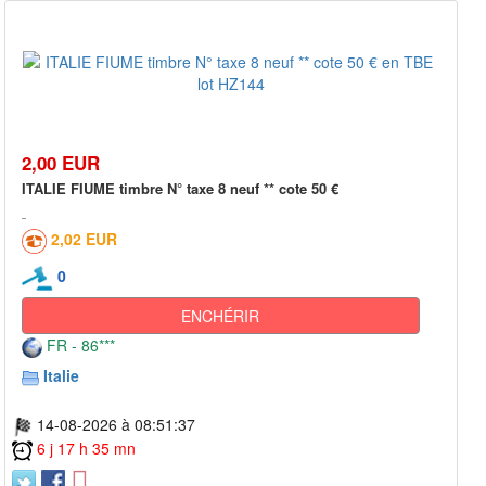
2,00 EUR
ITALIE FIUME timbre N° taxe 8 neuf ** cote 50 €
2,02 EUR
0
ENCHÉRIR
FR - 86***
Italie
14-08-2026 à 08:51:37
6 j 17 h 35 mn