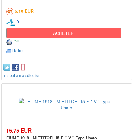
5,10 EUR
0
ACHETER
DE
Italie
+ ajout à ma sélection
15,75 EUR
FIUME 1918 - MIETITORI 15 F. " V " Type Usato