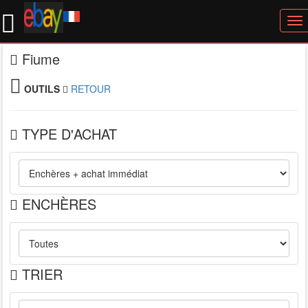
To
nav
Fiume
OUTILS
RETOUR
TYPE D'ACHAT
ENCHÈRES
TRIER