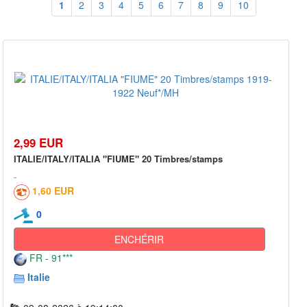
1
2
3
4
5
6
7
8
9
10
2,99 EUR
ITALIE/ITALY/ITALIA "FIUME" 20 Timbres/stamps
1,60 EUR
0
ENCHÉRIR
FR - 91***
Italie