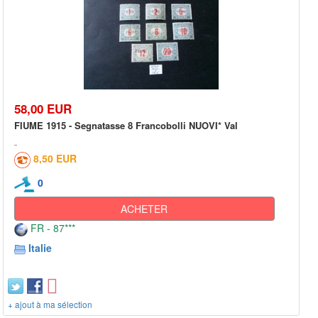
58,00 EUR
FIUME 1915 - Segnatasse 8 Francobolli NUOVI* Val
8,50 EUR
0
ACHETER
FR - 87***
Italie
+ ajout à ma sélection