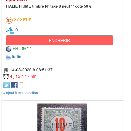
ITALIE FIUME timbre N° taxe 8 neuf ** cote 50 €
2,02 EUR
0
ENCHÉRIR
FR - 86***
Italie
14-08-2026 à 08:51:37
4 j 15 h 17 mn
+ ajout à ma sélection