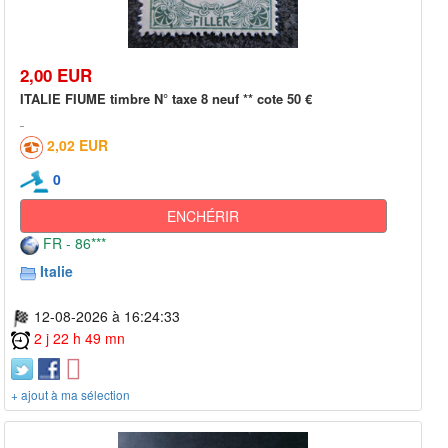
2,00 EUR
ITALIE FIUME timbre N° taxe 8 neuf ** cote 50 €
2,02 EUR
0
ENCHÉRIR
FR - 86***
Italie
12-08-2026 à 16:24:33
2 j 22 h 49 mn
+ ajout à ma sélection