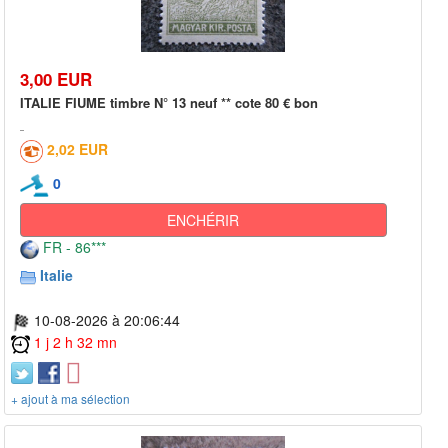
3,00 EUR
ITALIE FIUME timbre N° 13 neuf ** cote 80 € bon
2,02 EUR
0
ENCHÉRIR
FR - 86***
Italie
10-08-2026 à 20:06:44
1 j 2 h 32 mn
+ ajout à ma sélection