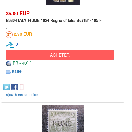
35,00 EUR
B630-ITALY FIUME 1924 Regno d'Italia Sc#184- 195 F
2,90 EUR
0
ACHETER
FR - 40***
Italie
+ ajout à ma sélection