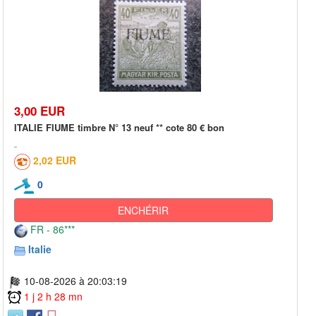
3,00 EUR
ITALIE FIUME timbre N° 13 neuf ** cote 80 € bon
2,02 EUR
0
ENCHÉRIR
FR - 86***
Italie
10-08-2026 à 20:03:19
1 j 2 h 28 mn