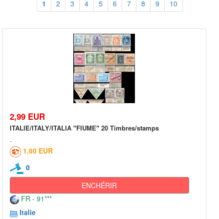
1
2
3
4
5
6
7
8
9
10
2,99 EUR
ITALIE/ITALY/ITALIA "FIUME" 20 Timbres/stamps
1,60 EUR
0
ENCHÉRIR
FR - 91***
Italie