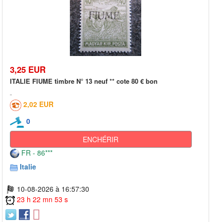
3,25 EUR
ITALIE FIUME timbre N° 13 neuf ** cote 80 € bon
2,02 EUR
0
ENCHÉRIR
FR - 86***
Italie
10-08-2026 à 16:57:30
23 h 22 mn 53 s