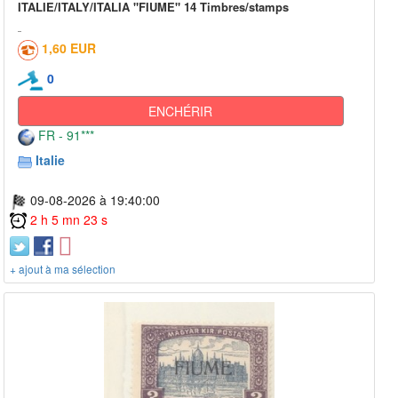
ITALIE/ITALY/ITALIA "FIUME" 14 Timbres/stamps
1,60 EUR
0
ENCHÉRIR
FR - 91***
Italie
09-08-2026 à 19:40:00
2 h 5 mn 23 s
+ ajout à ma sélection