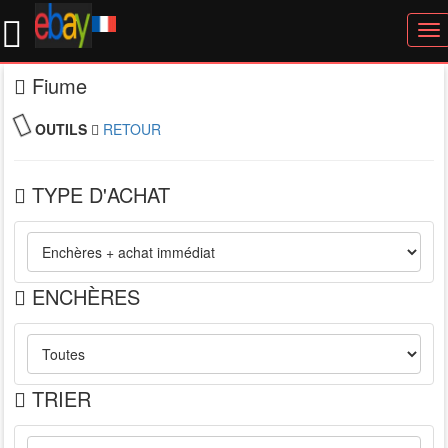
To
nav
Fiume
OUTILS
RETOUR
TYPE D'ACHAT
ENCHÈRES
TRIER