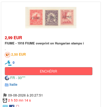
2,99 EUR
FIUME - 1918 FIUME overprint on Hungarian stamps i
2,50 EUR
0
ENCHÉRIR
FR - 33***
Italie
09-08-2026 à 20:27:51
2 h 53 mn 14 s