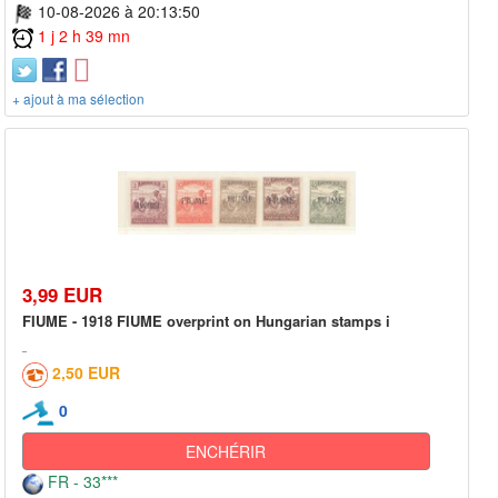
10-08-2026 à 20:13:50
1 j 2 h 39 mn
+ ajout à ma sélection
3,99 EUR
FIUME - 1918 FIUME overprint on Hungarian stamps i
2,50 EUR
0
ENCHÉRIR
FR - 33***