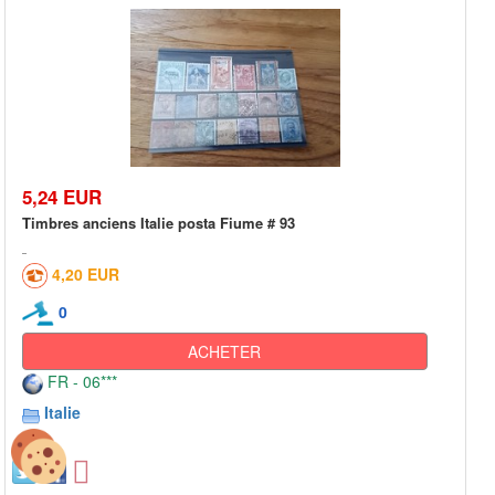
5,24 EUR
Timbres anciens Italie posta Fiume # 93
4,20 EUR
0
ACHETER
FR - 06***
Italie