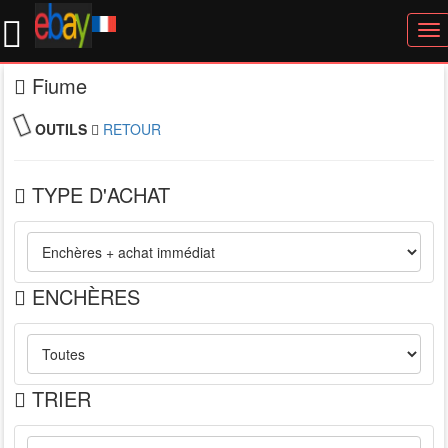
To
nav
Fiume
OUTILS
RETOUR
TYPE D'ACHAT
ENCHÈRES
TRIER