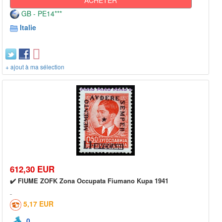
GB - PE14***
Italie
+ ajout à ma sélection
612,30 EUR
✔️ FIUME ZOFK Zona Occupata Fiumano Kupa 1941
5,17 EUR
0