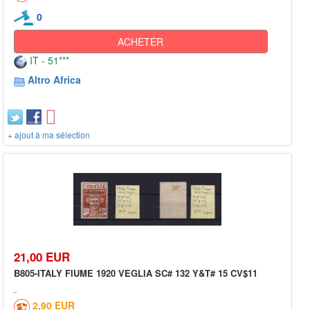
0
ACHETER
IT - 51***
Altro Africa
+ ajout à ma sélection
21,00 EUR
B805-ITALY FIUME 1920 VEGLIA SC# 132 Y&T# 15 CV$11
2,90 EUR