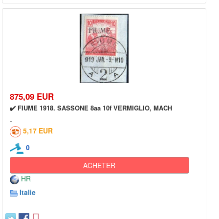
875,09 EUR
✔️ FIUME 1918. SASSONE 8aa 10f VERMIGLIO, MACH
5,17 EUR
0
ACHETER
HR
Italie