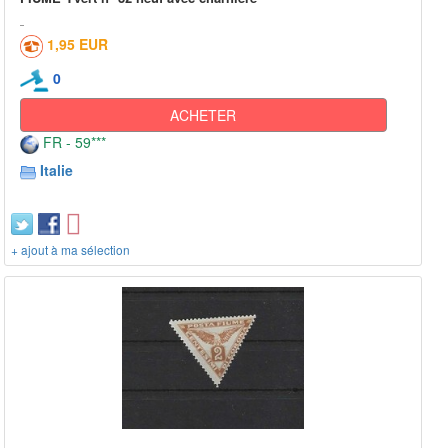
1,95 EUR
0
ACHETER
FR - 59***
Italie
+ ajout à ma sélection