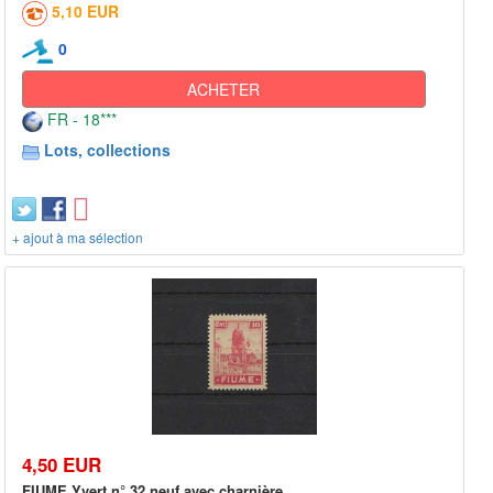
5,10 EUR
0
ACHETER
FR - 18***
Lots, collections
+ ajout à ma sélection
4,50 EUR
FIUME Yvert n° 32 neuf avec charnière