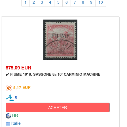
1
2
3
4
5
6
7
8
9
10
875,09 EUR
✔️ FIUME 1918. SASSONE 8a 10f CARMINIO MACHINE
5,17 EUR
0
ACHETER
HR
Italie