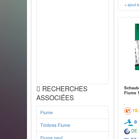
+ ajout 
RECHERCHES
Schaube
Fiume 1
ASSOCIÉES
15
Fiume
0
Timbres Fiume
DE -
Fiume neuf