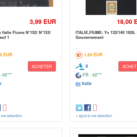
3,99 EUR
18,00 
 Italie Fiume N°152/ N°153/
ITALIE,FIUME: Yv 132/140 1926, 
euf 1
Gouvernement
20 EUR
1,60 EUR
0
ACHETER
ACHET
 06***
FR - 92***
e
Italie
à ma sélection
+ ajout à ma sélection