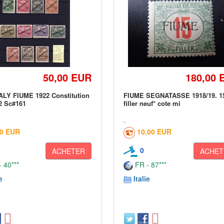
50,00 EUR
180,00 
ALY FIUME 1922 Constitution
FIUME SEGNATASSE 1918/19. 1
2 Sc#161
filler neuf* cote mi
90 EUR
10,00 EUR
0
ACHETER
ACHET
 40***
FR - 87***
e
Italie