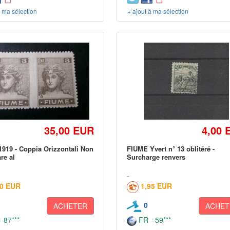
à ma sélection
+ ajout à ma sélection
35,00 EUR
4,00 
919 - Coppia Orizzontali Non
FIUME Yvert n° 13 oblitéré -
re al
Surcharge renvers
50 EUR
1,95 EUR
0
ACHETER
ACHET
 87***
FR - 59***