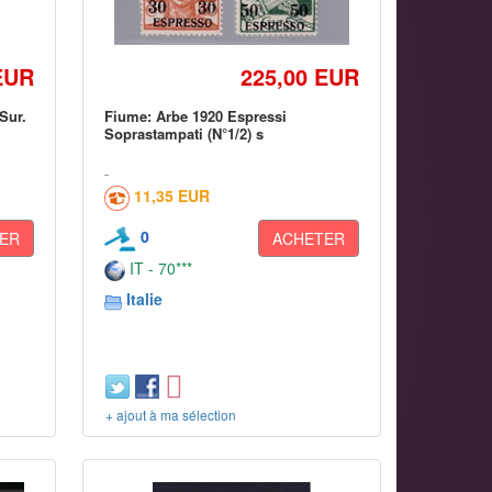
EUR
225,00 EUR
Sur.
Fiume: Arbe 1920 Espressi
Soprastampati (N°1/2) s
11,35 EUR
0
ER
ACHETER
IT - 70***
Italie
+ ajout à ma sélection