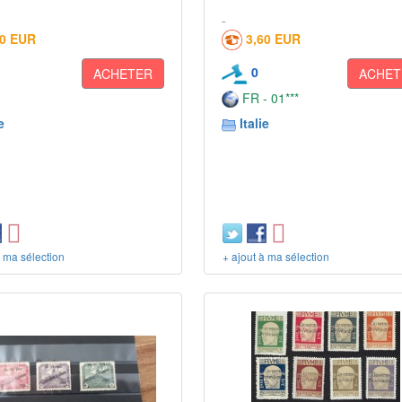
10 EUR
3,60 EUR
0
ACHETER
ACHET
FR - 01***
e
Italie
à ma sélection
+ ajout à ma sélection