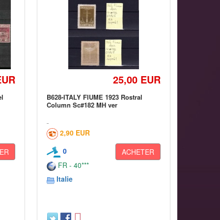
EUR
25,00 EUR
el
B628-ITALY FIUME 1923 Rostral
Column Sc#182 MH ver
2,90 EUR
0
ER
ACHETER
FR - 40***
Italie