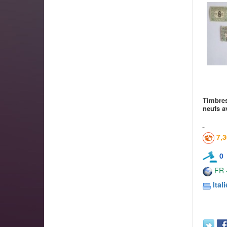
Timbres
neufs a
7,
0
FR -
Itali