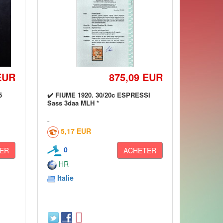
EUR
875,09 EUR
5
✔️ FIUME 1920. 30/20c ESPRESSI
Sass 3daa MLH *
5,17 EUR
0
ER
ACHETER
HR
Italie