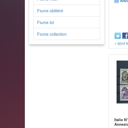
Alb
Fiume oblitéré
Fiume lot
Fiume collection
+ ajout 
Italie N
Annexio