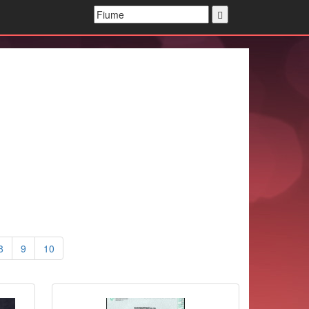
8
9
10