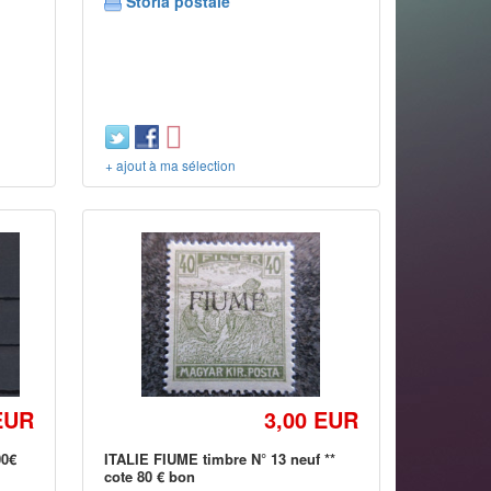
Storia postale
+ ajout à ma sélection
EUR
3,00 EUR
00€
ITALIE FIUME timbre N° 13 neuf **
cote 80 € bon