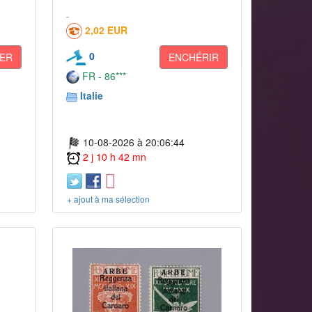
2,02 EUR
0
ER
ENCHÉRIR
FR - 86***
Italie
10-08-2026 à 20:06:44
2 j 10 h 42 mn
+ ajout à ma sélection