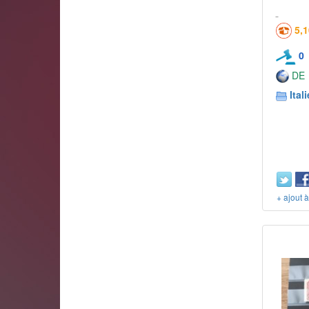
5,
0
DE
Itali
+ ajout 