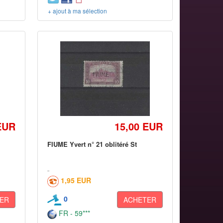
+ ajout à ma sélection
EUR
15,00 EUR
FIUME Yvert n° 21 oblitéré St
1,95 EUR
0
ER
ACHETER
FR - 59***