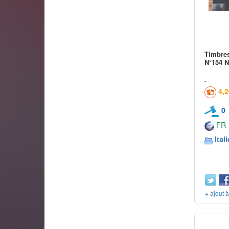
Timbres
N°154 N
4,
0
FR -
Itali
+ ajout 