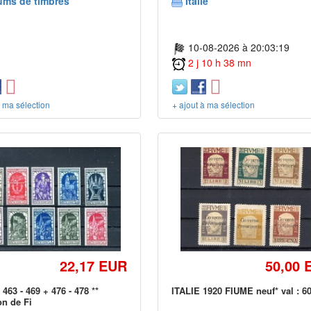
ums de timbres
Italie
10-08-2026 à 20:03:19
2 j 10 h 38 mn
à ma sélection
+ ajout à ma sélection
22,17 EUR
50,00 
° 463 - 469 + 476 - 478 **
ITALIE 1920 FIUME neuf* val : 6
n de Fi