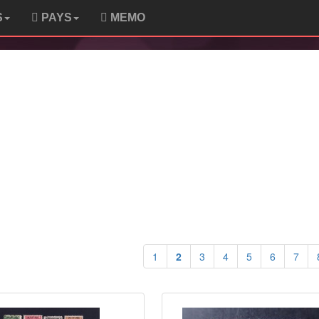
S
PAYS
MEMO
1
2
3
4
5
6
7