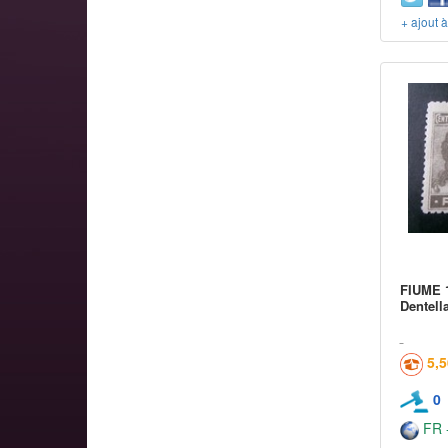
+ ajout 
FIUME 1
Dentella
5,
0
FR -