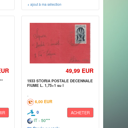
+ ajout à ma sélection
EUR
49,99 EUR
**
1933 STORIA POSTALE DECENNALE
FIUME L. 1,75+1 su l
6,00 EUR
0
IR
ACHETER
IT - 50***