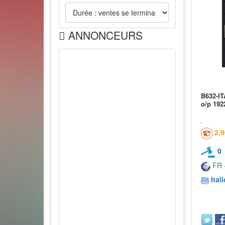
ANNONCEURS
B632-IT
o/p 192
2,
0
FR -
Itali