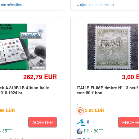
à ma sélection
+ ajout à ma sélection
262,79 EUR
3,00 
k A-819F/1B Album Italie
ITALIE FIUME timbre N° 13 neuf 
918-1924 br
cote 80 € bon
,99 EUR
2,02 EUR
0
ACHETER
ENCHÉR
 35***
FR - 86***