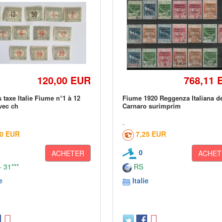
120,00 EUR
768,11 
 taxe Italie Fiume n°1 à 12
Fiume 1920 Reggenza Italiana d
vec ch
Carnaro surimprim
30 EUR
7,25 EUR
0
ACHETER
ACHET
 31***
RS
e
Italie